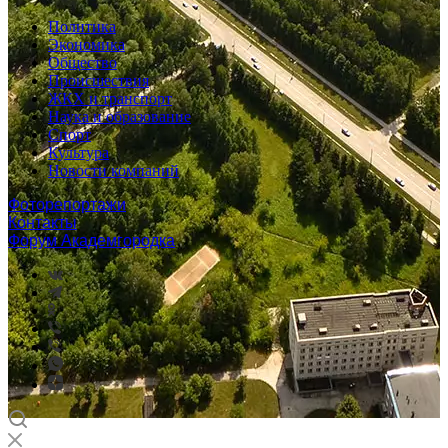
Политика
Экономика
Общество
Происшествия
ЖКХ и транспорт
Наука и образование
Спорт
Культура
Новости компаний
Фоторепортажи
Контакты
Форум Академгородка