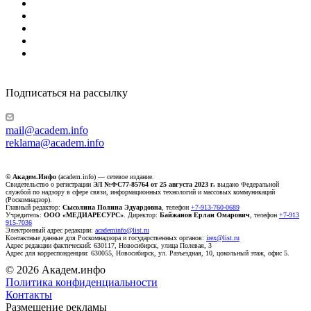
Подписаться на рассылку
mail@academ.info
reklama@academ.info
© Академ.Инфо
(academ.info) — сетевое издание.
Свидетельство о регистрации
ЭЛ №ФС77-85764 от 25 августа 2023 г.
выдано Федеральной
службой по надзору в сфере связи, информационных технологий и массовых коммуникаций
(Роскомнадзор).
Главный редактор:
Сысолина Полина Эдуардовна
, телефон
+7-913-760-0689
Учредитель:
ООО «МЕДИАРЕСУРС»
. Директор:
Байжанов Ерлан Омарович
, телефон
+7-913
915-7036
Электронный адрес редакции:
academinfo@list.ru
Контактные данные для Роскомнадзора и государственных органов:
irex@list.ru
Адрес редакции фактический: 630117, Новосибирск, улица Полевая, 3
Адрес для корреспонденции: 630055, Новосибирск, ул. Разъездная, 10, цокольный этаж, офис 5.
© 2026 Академ.инфо
Политика конфиденциальности
Контакты
Размещение рекламы