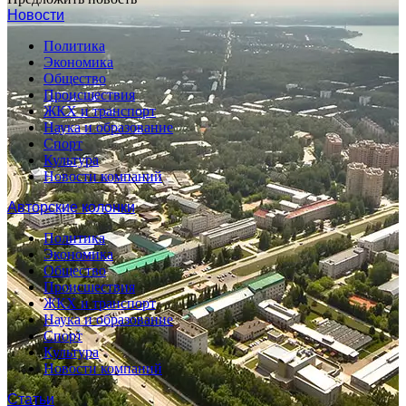
Новости
Политика
Экономика
Общество
Происшествия
ЖКХ и транспорт
Наука и образование
Спорт
Культура
Новости компаний
Авторские колонки
Политика
Экономика
Общество
Происшествия
ЖКХ и транспорт
Наука и образование
Спорт
Культура
Новости компаний
Статьи