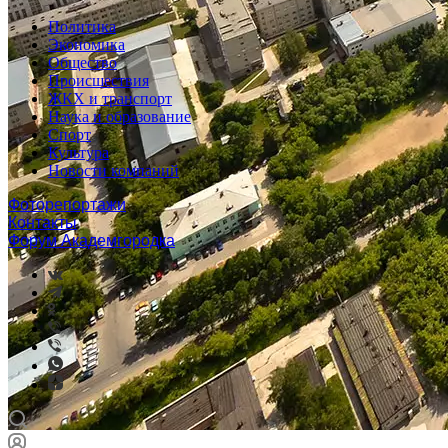
Политика
Экономика
Общество
Происшествия
ЖКХ и транспорт
Наука и образование
Спорт
Культура
Новости компаний
Фоторепортажи
Контакты
Форум Академгородка