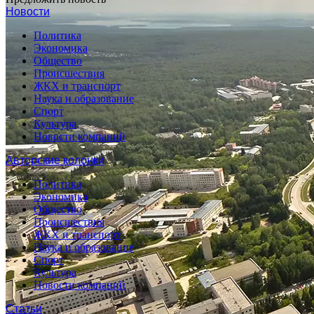
Новости
Политика
Экономика
Общество
Происшествия
ЖКХ и транспорт
Наука и образование
Спорт
Культура
Новости компаний
Авторские колонки
Политика
Экономика
Общество
Происшествия
ЖКХ и транспорт
Наука и образование
Спорт
Культура
Новости компаний
Статьи