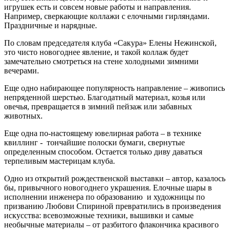
игрушек есть и совсем новые работы и направления.
Например, сверкающие коллажи с елочными гирляндами.
Праздничные и нарядные.
По словам председателя клуба «Сакура» Елены Нежинской,
это чисто новогоднее явление, и такой коллаж будет
замечательно смотреться на стене холодными зимними
вечерами.
Еще одно набирающее популярность направление – живопись
непряденной шерстью. Благодатный материал, козья или
овечья, превращается в зимний пейзаж или забавных
животных.
Еще одна по-настоящему ювелирная работа – в технике
квиллинг - тончайшие полоски бумаги, свернутые
определенным способом. Остается только диву даваться
терпеливым мастерицам клуба.
Одно из открытий рождественской выставки – автор, казалось
бы, привычного новогоднего украшения. Елочные шары в
исполнении инженера по образованию и художницы по
призванию Любови Спириной превратились в произведения
искусства: всевозможные техники, вышивки и самые
необычные материалы – от разбитого флакончика красивого