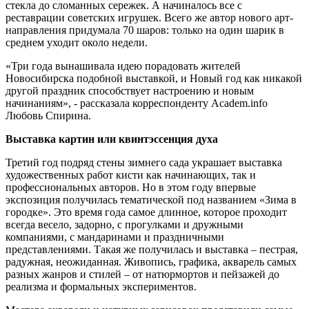
стекла до сломанных сережек. А начиналось все с
реставрации советских игрушек. Всего же автор нового арт-
направления придумала 70 шаров: только на один шарик в
среднем уходит около недели.
«Три года вынашивала идею порадовать жителей
Новосибирска подобной выставкой, и Новый год как никакой
другой праздник способствует настроению и новым
начинаниям», - рассказала корреспонденту Academ.info
Любовь Спирина.
Выставка картин или квинтэссенция духа
Третий год подряд стены зимнего сада украшает выставка
художественных работ кисти как начинающих, так и
профессиональных авторов. Но в этом году впервые
экспозиция получилась тематической под названием «Зима в
городке». Это время года самое длинное, которое проходит
всегда весело, задорно, с прогулками и дружными
компаниями, с мандаринами и праздничными
представлениями. Такая же получилась и выставка – пестрая,
радужная, неожиданная. Живопись, графика, акварель самых
разных жанров и стилей – от натюрмортов и пейзажей до
реализма и формальных экспериментов.