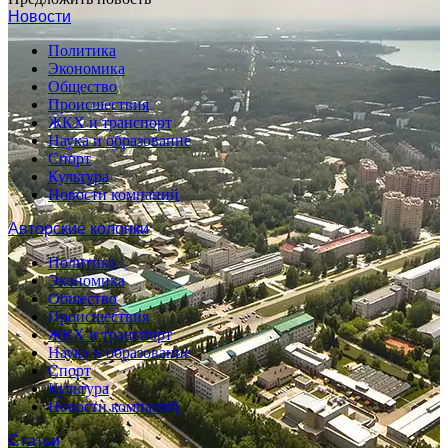
Новости
Политика
Экономика
Общество
Происшествия
ЖКХ и транспорт
Наука и образование
Спорт
Культура
Новости компаний
Авторские колонки
Политика
Экономика
Общество
Происшествия
ЖКХ и транспорт
Наука и образование
Спорт
Культура
Новости компаний
Статьи