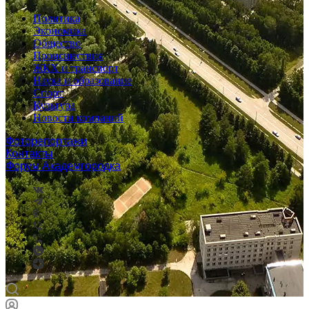
Политика
Экономика
Общество
Происшествия
ЖКХ и транспорт
Наука и образование
Спорт
Культура
Новости компаний
Фоторепортажи
Контакты
Форум Академгородка