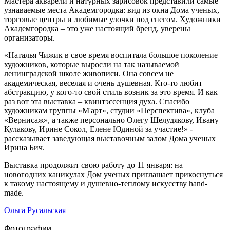
Мастера акварели и натурных зарисовок представили самые
узнаваемые места Академгородка: вид из окна Дома ученых,
торговые центры и любимые улочки под снегом. Художники
Академгородка – это уже настоящий бренд, уверены
организаторы.
«Наталья Чижик в свое время воспитала большое поколение
художников, которые выросли на так называемой
ленинградской школе живописи. Она совсем не
академическая, веселая и очень душевная. Кто-то любит
абстракцию, у кого-то свой стиль возник за это время. И как
раз вот эта выставка – квинтэссенция духа. Спасибо
художникам группы «М'арт», студии «Перспектива», клуба
«Вернисаж», а также персонально Олегу Шелудякову, Ивану
Кулакову, Ирине Сокол, Елене Юдиной за участие!» -
рассказывает заведующая выставочным залом Дома ученых
Ирина Бич.
Выставка продолжит свою работу до 11 января: на
новогодних каникулах Дом ученых приглашает прикоснуться
к такому настоящему и душевно-теплому искусству hand-
made.
Ольга Русальская
Фотографии