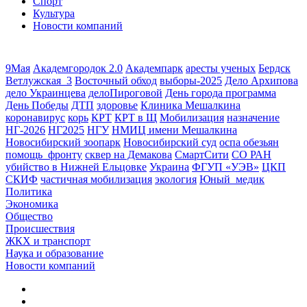
Спорт
Культура
Новости компаний
9Мая
Академгородок 2.0
Академпарк
аресты ученых
Бердск
Ветлужская_3
Восточный обход
выборы-2025
Дело Архипова
дело Украинцева
делоПироговой
День города программа
День Победы
ДТП
здоровье
Клиника Мешалкина
коронавирус
корь
КРТ
КРТ в Щ
Мобилизация
назначение
НГ-2026
НГ2025
НГУ
НМИЦ имени Мешалкина
Новосибирский зоопарк
Новосибирский суд
оспа обезьян
помощь_фронту
сквер на Демакова
СмартСити
СО РАН
убийство в Нижней Ельцовке
Украина
ФГУП «УЭВ»
ЦКП
СКИФ
частичная мобилизация
экология
Юный_медик
Политика
Экономика
Общество
Происшествия
ЖКХ и транспорт
Наука и образование
Новости компаний