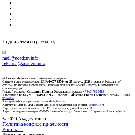
Подписаться на рассылку
mail@academ.info
reklama@academ.info
© Академ.Инфо
(academ.info) — сетевое издание.
Свидетельство о регистрации
ЭЛ №ФС77-85764 от 25 августа 2023 г.
выдано Федеральной
службой по надзору в сфере связи, информационных технологий и массовых коммуникаций
(Роскомнадзор).
Главный редактор:
Сысолина Полина Эдуардовна
, телефон
+7-913-760-0689
Учредитель:
ООО «МЕДИАРЕСУРС»
. Директор:
Байжанов Ерлан Омарович
, телефон
+7-913
915-7036
Электронный адрес редакции:
academinfo@list.ru
Контактные данные для Роскомнадзора и государственных органов:
irex@list.ru
Адрес редакции фактический: 630117, Новосибирск, улица Полевая, 3
Адрес для корреспонденции: 630055, Новосибирск, ул. Разъездная, 10, цокольный этаж, офис 5.
© 2026 Академ.инфо
Политика конфиденциальности
Контакты
Размещение рекламы