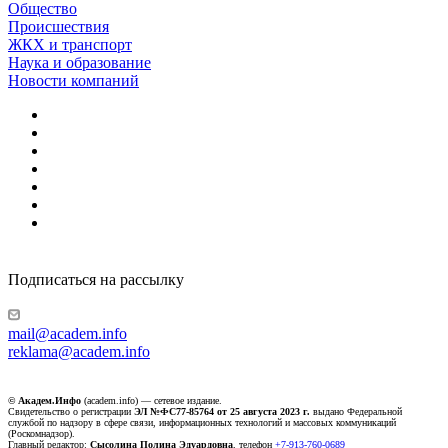
Общество
Происшествия
ЖКХ и транспорт
Наука и образование
Новости компаний
Подписаться на рассылку
mail@academ.info
reklama@academ.info
© Академ.Инфо
(academ.info) — сетевое издание.
Свидетельство о регистрации
ЭЛ №ФС77-85764 от 25 августа 2023 г.
выдано Федеральной
службой по надзору в сфере связи, информационных технологий и массовых коммуникаций
(Роскомнадзор).
Главный редактор:
Сысолина Полина Эдуардовна
, телефон
+7-913-760-0689