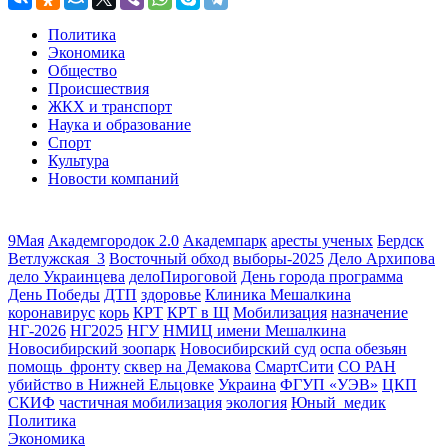
Политика
Экономика
Общество
Происшествия
ЖКХ и транспорт
Наука и образование
Спорт
Культура
Новости компаний
9Мая
Академгородок 2.0
Академпарк
аресты ученых
Бердск
Ветлужская_3
Восточный обход
выборы-2025
Дело Архипова
дело Украинцева
делоПироговой
День города программа
День Победы
ДТП
здоровье
Клиника Мешалкина
коронавирус
корь
КРТ
КРТ в Щ
Мобилизация
назначение
НГ-2026
НГ2025
НГУ
НМИЦ имени Мешалкина
Новосибирский зоопарк
Новосибирский суд
оспа обезьян
помощь_фронту
сквер на Демакова
СмартСити
СО РАН
убийство в Нижней Ельцовке
Украина
ФГУП «УЭВ»
ЦКП
СКИФ
частичная мобилизация
экология
Юный_медик
Политика
Экономика