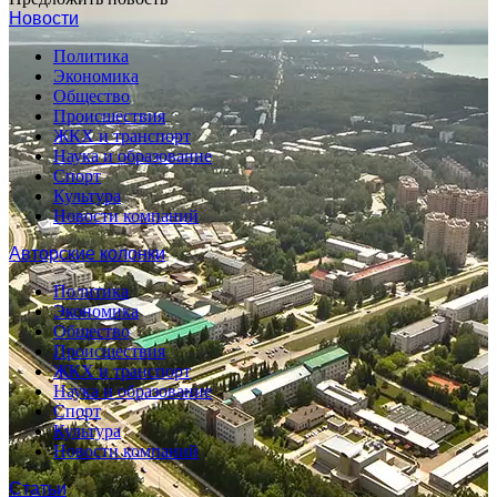
Новости
Политика
Экономика
Общество
Происшествия
ЖКХ и транспорт
Наука и образование
Спорт
Культура
Новости компаний
Авторские колонки
Политика
Экономика
Общество
Происшествия
ЖКХ и транспорт
Наука и образование
Спорт
Культура
Новости компаний
Статьи