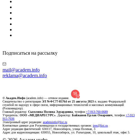
Подписаться на рассылку
mail@academ.info
reklama@academ.info
© Академ.Инфо
(academ.info) — сетевое издание.
Свидетельство о регистрации
ЭЛ №ФС77-85764 от 25 августа 2023 г.
выдано Федеральной
службой по надзору в сфере связи, информационных технологий и массовых коммуникаций
(Роскомнадзор).
Главный редактор:
Сысолина Полина Эдуардовна
, телефон
+7-913-760-0689
Учредитель:
ООО «МЕДИАРЕСУРС»
. Директор:
Байжанов Ерлан Омарович
, телефон
+7-913
915-7036
Электронный адрес редакции:
academinfo@list.ru
Контактные данные для Роскомнадзора и государственных органов:
irex@list.ru
Адрес редакции фактический: 630117, Новосибирск, улица Полевая, 3
Адрес для корреспонденции: 630055, Новосибирск, ул. Разъездная, 10, цокольный этаж, офис 5.
© 2026 Академ.инфо