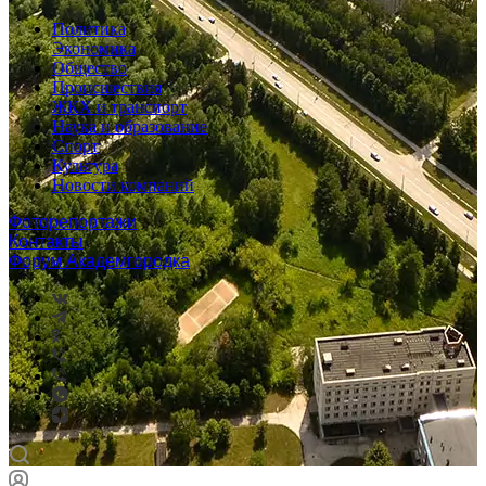
Политика
Экономика
Общество
Происшествия
ЖКХ и транспорт
Наука и образование
Спорт
Культура
Новости компаний
Фоторепортажи
Контакты
Форум Академгородка