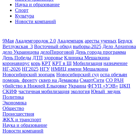
Наука и образование
Спорт
Культура
Новости компаний
9Мая
Академгородок 2.0
Академпарк
аресты ученых
Бердск
Ветлужская_3
Восточный обход
выборы-2025
Дело Архипова
дело Украинцева
делоПироговой
День города программа
День Победы
ДТП
здоровье
Клиника Мешалкина
коронавирус
корь
КРТ
КРТ в Щ
Мобилизация
назначение
НГ-2026
НГ2025
НГУ
НМИЦ имени Мешалкина
Новосибирский зоопарк
Новосибирский суд
оспа обезьян
помощь_фронту
сквер на Демакова
СмартСити
СО РАН
убийство в Нижней Ельцовке
Украина
ФГУП «УЭВ»
ЦКП
СКИФ
частичная мобилизация
экология
Юный_медик
Политика
Экономика
Общество
Происшествия
ЖКХ и транспорт
Наука и образование
Новости компаний