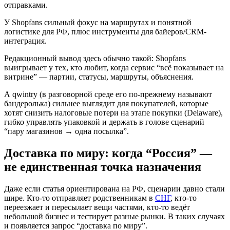
отправками.
У Shopfans сильный фокус на маршрутах и понятной
логистике для РФ, плюс инструменты для байеров/CRM-
интеграция.
Редакционный вывод здесь обычно такой: Shopfans
выигрывает у тех, кто любит, когда сервис “всё показывает на
витрине” — партии, статусы, маршруты, объяснения.
А qwintry (в разговорной среде его по-прежнему называют
бандеролька) сильнее выглядит для покупателей, которые
хотят снизить налоговые потери на этапе покупки (Delaware),
гибко управлять упаковкой и держать в голове сценарий
“пару магазинов → одна посылка”.
Доставка по миру: когда “Россия” —
не единственная точка назначения
Даже если статья ориентирована на РФ, сценарии давно стали
шире. Кто-то отправляет родственникам в
СНГ
, кто-то
переезжает и пересылает вещи частями, кто-то ведёт
небольшой бизнес и тестирует разные рынки. В таких случаях
и появляется запрос “доставка по миру”.