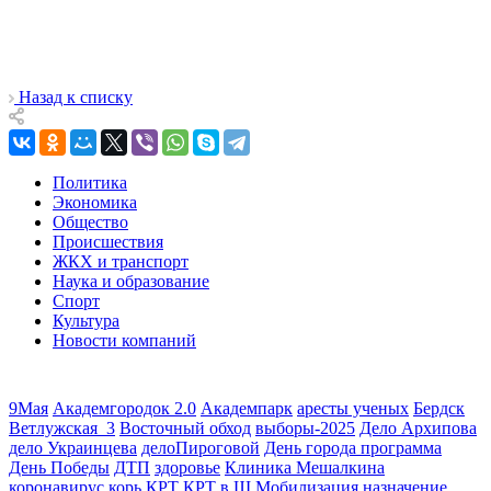
Назад к списку
Политика
Экономика
Общество
Происшествия
ЖКХ и транспорт
Наука и образование
Спорт
Культура
Новости компаний
9Мая
Академгородок 2.0
Академпарк
аресты ученых
Бердск
Ветлужская_3
Восточный обход
выборы-2025
Дело Архипова
дело Украинцева
делоПироговой
День города программа
День Победы
ДТП
здоровье
Клиника Мешалкина
коронавирус
корь
КРТ
КРТ в Щ
Мобилизация
назначение