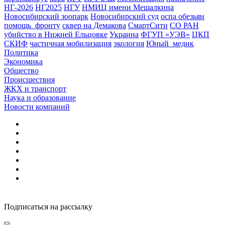
НГ-2026
НГ2025
НГУ
НМИЦ имени Мешалкина
Новосибирский зоопарк
Новосибирский суд
оспа обезьян
помощь_фронту
сквер на Демакова
СмартСити
СО РАН
убийство в Нижней Ельцовке
Украина
ФГУП «УЭВ»
ЦКП
СКИФ
частичная мобилизация
экология
Юный_медик
Политика
Экономика
Общество
Происшествия
ЖКХ и транспорт
Наука и образование
Новости компаний
Подписаться на рассылку