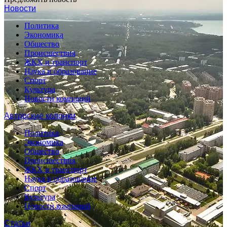
Новости
Политика
Экономика
Общество
Происшествия
ЖКХ и транспорт
Наука и образование
Спорт
Культура
Новости компаний
Авторские колонки
Политика
Экономика
Общество
Происшествия
ЖКХ и транспорт
Наука и образование
Спорт
Культура
Новости компаний
Статьи