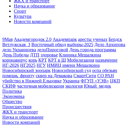
ЖКХ и транспорт
Наука и образование
Спорт
Культура
Новости компаний
9Мая
Академгородок 2.0
Академпарк
аресты ученых
Бердск
Ветлужская_3
Восточный обход
выборы-2025
Дело Архипова
дело Украинцева
делоПироговой
День города программа
День Победы
ДТП
здоровье
Клиника Мешалкина
коронавирус
корь
КРТ
КРТ в Щ
Мобилизация
назначение
НГ-2026
НГ2025
НГУ
НМИЦ имени Мешалкина
Новосибирский зоопарк
Новосибирский суд
оспа обезьян
помощь_фронту
сквер на Демакова
СмартСити
СО РАН
убийство в Нижней Ельцовке
Украина
ФГУП «УЭВ»
ЦКП
СКИФ
частичная мобилизация
экология
Юный_медик
Политика
Экономика
Общество
Происшествия
ЖКХ и транспорт
Наука и образование
Новости компаний