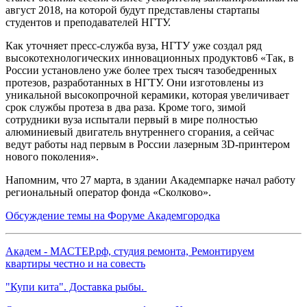
август 2018, на которой будут представлены стартапы
студентов и преподавателей НГТУ.
Как уточняет пресс-служба вуза, НГТУ уже создал ряд
высокотехнологических инновационных продуктов6 «Так, в
России установлено уже более трех тысяч тазобедренных
протезов, разработанных в НГТУ. Они изготовлены из
уникальной высокопрочной керамики, которая увеличивает
срок службы протеза в два раза. Кроме того, зимой
сотрудники вуза испытали первый в мире полностью
алюминиевый двигатель внутреннего сгорания, а сейчас
ведут работы над первым в России лазерным 3D-принтером
нового поколения».
Напомним, что 27 марта, в здании Академпарке начал работу
региональный оператор фонда «Сколково».
Обсуждение темы на Форуме Академгородка
Академ - МАСТЕР.рф, студия ремонта, Ремонтируем
квартиры честно и на совесть
"Купи кита". Доставка рыбы.