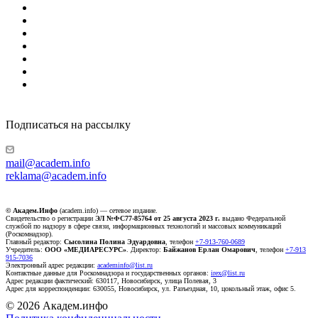
Подписаться на рассылку
mail@academ.info
reklama@academ.info
© Академ.Инфо
(academ.info) — сетевое издание.
Свидетельство о регистрации
ЭЛ №ФС77-85764 от 25 августа 2023 г.
выдано Федеральной
службой по надзору в сфере связи, информационных технологий и массовых коммуникаций
(Роскомнадзор).
Главный редактор:
Сысолина Полина Эдуардовна
, телефон
+7-913-760-0689
Учредитель:
ООО «МЕДИАРЕСУРС»
. Директор:
Байжанов Ерлан Омарович
, телефон
+7-913
915-7036
Электронный адрес редакции:
academinfo@list.ru
Контактные данные для Роскомнадзора и государственных органов:
irex@list.ru
Адрес редакции фактический: 630117, Новосибирск, улица Полевая, 3
Адрес для корреспонденции: 630055, Новосибирск, ул. Разъездная, 10, цокольный этаж, офис 5.
© 2026 Академ.инфо