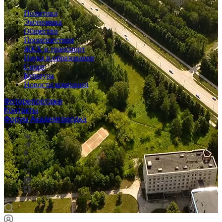
Политика
Экономика
Общество
Происшествия
ЖКХ и транспорт
Наука и образование
Спорт
Культура
Новости компаний
Фоторепортажи
Контакты
Форум Академгородка