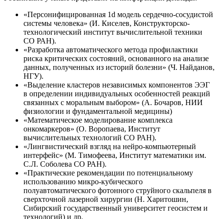
«Персонифицированная 1d модель сердечно-сосудистой
системы человека» (И. Киселев, Конструкторско-
технологический институт вычислительной техники
СО РАН).
«Разработка автоматического метода профилактики
риска критических состояний, основанного на анализе
данных, полученных из историй болезни» (Ч. Найданов,
НГУ).
«Выделение кластеров независимых компонентов ЭЭГ
в определении индивидуальных особенностей реакций
связанных с моральным выбором» (А. Бочаров, НИИ
физиологии и фундаментальной медицины)
«Математическое моделирование комплекса
онкомаркеров» (О. Воропаева, Институт
вычислительных технологий СО РАН).
«Лингвистический взгляд на нейро-компьютерный
интерфейс» (М. Тимофеева, Институт математики им.
С.Л. Соболева СО РАН).
«Практические рекомендации по потенциальному
использованию микро-кубического
полуавтоматического фотонного струйного скальпеля в
сверхточной лазерной хирургии (Н. Харитошин,
Сибирский государственный университет геосистем и
технологий) и др.