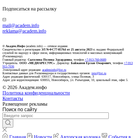
Подписаться на рассылку
mail@academ.info
reklama@academ.info
© Академ.Инфо
(academ.info) — сетевое издание.
Свидетельство о регистрации
ЭЛ №ФС77-85764 от 25 августа 2023 г.
выдано Федеральной
службой по надзору в сфере связи, информационных технологий и массовых коммуникаций
(Роскомнадзор).
Главный редактор:
Сысолина Полина Эдуардовна
, телефон
+7-913-760-0689
Учредитель:
ООО «МЕДИАРЕСУРС»
. Директор:
Байжанов Ерлан Омарович
, телефон
+7-913
915-7036
Электронный адрес редакции:
academinfo@list.ru
Контактные данные для Роскомнадзора и государственных органов:
irex@list.ru
Адрес редакции фактический: 630117, Новосибирск, улица Полевая, 3
Адрес для корреспонденции: 630055, Новосибирск, ул. Разъездная, 10, цокольный этаж, офис 5.
© 2026 Академ.инфо
Политика конфиденциальности
Контакты
Размещение рекламы
Поиск по сайту
Главная
Новости
Авторская колонка
События в