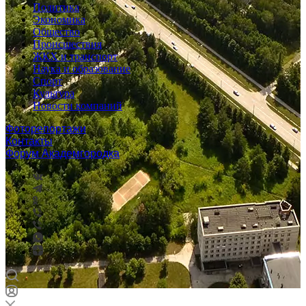
Политика
Экономика
Общество
Происшествия
ЖКХ и транспорт
Наука и образование
Спорт
Культура
Новости компаний
Фоторепортажи
Контакты
Форум Академгородка