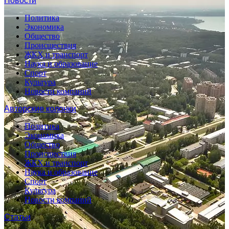
Новости
Политика
Экономика
Общество
Происшествия
ЖКХ и транспорт
Наука и образование
Спорт
Культура
Новости компаний
Авторские колонки
Политика
Экономика
Общество
Происшествия
ЖКХ и транспорт
Наука и образование
Спорт
Культура
Новости компаний
Статьи