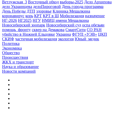
Ветлужская_3
Восточный обход
выборы-2025
Дело Архипова
дело Украинцева
делоПироговой
День города программа
День Победы
ДТП
здоровье
Клиника Мешалкина
коронавирус
корь
КРТ
КРТ в Щ
Мобилизация
назначение
НГ-2026
НГ2025
НГУ
НМИЦ имени Мешалкина
Новосибирский зоопарк
Новосибирский суд
оспа обезьян
помощь_фронту
сквер на Демакова
СмартСити
СО РАН
убийство в Нижней Ельцовке
Украина
ФГУП «УЭВ»
ЦКП
СКИФ
частичная мобилизация
экология
Юный_медик
Политика
Экономика
Общество
Происшествия
ЖКХ и транспорт
Наука и образование
Новости компаний