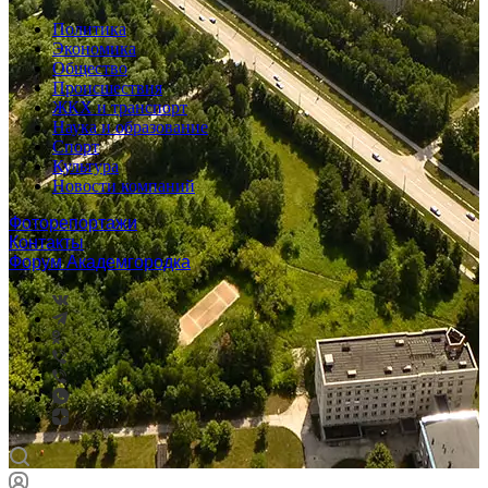
Политика
Экономика
Общество
Происшествия
ЖКХ и транспорт
Наука и образование
Спорт
Культура
Новости компаний
Фоторепортажи
Контакты
Форум Академгородка