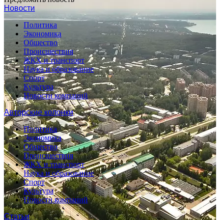
Новости
Политика
Экономика
Общество
Происшествия
ЖКХ и транспорт
Наука и образование
Спорт
Культура
Новости компаний
Авторские колонки
Политика
Экономика
Общество
Происшествия
ЖКХ и транспорт
Наука и образование
Спорт
Культура
Новости компаний
Статьи