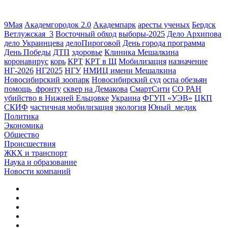
9Мая
Академгородок 2.0
Академпарк
аресты ученых
Бердск
Ветлужская_3
Восточный обход
выборы-2025
Дело Архипова
дело Украинцева
делоПироговой
День города программа
День Победы
ДТП
здоровье
Клиника Мешалкина
коронавирус
корь
КРТ
КРТ в Щ
Мобилизация
назначение
НГ-2026
НГ2025
НГУ
НМИЦ имени Мешалкина
Новосибирский зоопарк
Новосибирский суд
оспа обезьян
помощь_фронту
сквер на Демакова
СмартСити
СО РАН
убийство в Нижней Ельцовке
Украина
ФГУП «УЭВ»
ЦКП
СКИФ
частичная мобилизация
экология
Юный_медик
Политика
Экономика
Общество
Происшествия
ЖКХ и транспорт
Наука и образование
Новости компаний