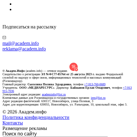
Подписаться на рассылку
mail@academ.info
reklama@academ.info
© Академ.Инфо
(academ.info) — сетевое издание.
Свидетельство о регистрации
ЭЛ №ФС77-85764 от 25 августа 2023 г.
выдано Федеральной
службой по надзору в сфере связи, информационных технологий и массовых коммуникаций
(Роскомнадзор).
Главный редактор:
Сысолина Полина Эдуардовна
, телефон
+7-913-760-0689
Учредитель:
ООО «МЕДИАРЕСУРС»
. Директор:
Байжанов Ерлан Омарович
, телефон
+7-913
915-7036
Электронный адрес редакции:
academinfo@list.ru
Контактные данные для Роскомнадзора и государственных органов:
irex@list.ru
Адрес редакции фактический: 630117, Новосибирск, улица Полевая, 3
Адрес для корреспонденции: 630055, Новосибирск, ул. Разъездная, 10, цокольный этаж, офис 5.
© 2026 Академ.инфо
Политика конфиденциальности
Контакты
Размещение рекламы
Поиск по сайту