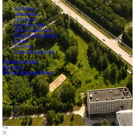
Политика
Экономика
Общество
Происшествия
ЖКХ и транспорт
Наука и образование
Спорт
Культура
Новости компаний
Фоторепортажи
Контакты
Форум Академгородка