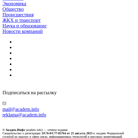
Экономика
Общество
Происшествия
ЖКХ и транспорт
Наука и образование
Новости компаний
Подписаться на рассылку
mail@academ.info
reklama@academ.info
© Академ.Инфо
(academ.info) — сетевое издание.
Свидетельство о регистрации
ЭЛ №ФС77-85764 от 25 августа 2023 г.
выдано Федеральной
службой по надзору в сфере связи, информационных технологий и массовых коммуникаций