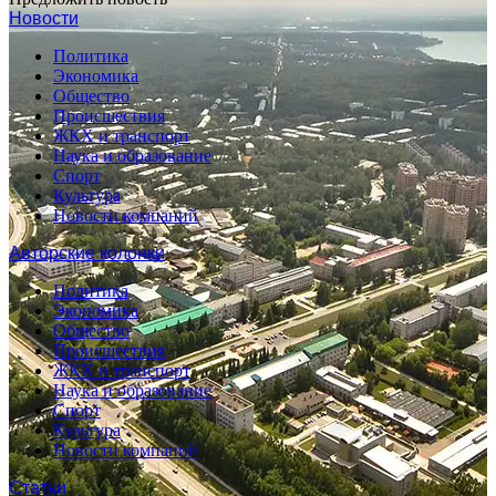
Новости
Политика
Экономика
Общество
Происшествия
ЖКХ и транспорт
Наука и образование
Спорт
Культура
Новости компаний
Авторские колонки
Политика
Экономика
Общество
Происшествия
ЖКХ и транспорт
Наука и образование
Спорт
Культура
Новости компаний
Статьи