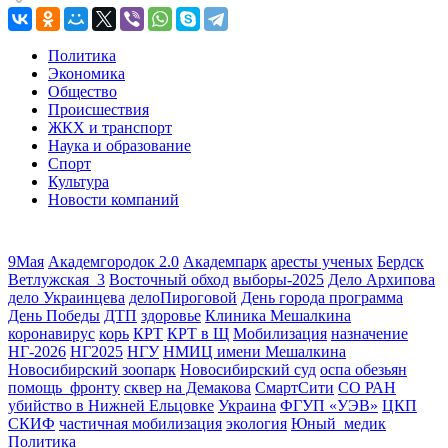
Политика
Экономика
Общество
Происшествия
ЖКХ и транспорт
Наука и образование
Спорт
Культура
Новости компаний
9Мая
Академгородок 2.0
Академпарк
аресты ученых
Бердск
Ветлужская_3
Восточный обход
выборы-2025
Дело Архипова
дело Украинцева
делоПироговой
День города программа
День Победы
ДТП
здоровье
Клиника Мешалкина
коронавирус
корь
КРТ
КРТ в Щ
Мобилизация
назначение
НГ-2026
НГ2025
НГУ
НМИЦ имени Мешалкина
Новосибирский зоопарк
Новосибирский суд
оспа обезьян
помощь_фронту
сквер на Демакова
СмартСити
СО РАН
убийство в Нижней Ельцовке
Украина
ФГУП «УЭВ»
ЦКП
СКИФ
частичная мобилизация
экология
Юный_медик
Политика