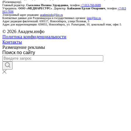
(Роскомнадзор).
Главный редактор:
Сысолина Полина Эдуардовна
, телефон
+7-913-760-0689
Учредитель:
ООО «МЕДИАРЕСУРС»
. Директор:
Байжанов Ерлан Омарович
, телефон
+7-913
915-7036
Электронный адрес редакции:
academinfo@list.ru
Контактные данные для Роскомнадзора и государственных органов:
irex@list.ru
Адрес редакции фактический: 630117, Новосибирск, улица Полевая, 3
Адрес для корреспонденции: 630055, Новосибирск, ул. Разъездная, 10, цокольный этаж, офис 5.
© 2026 Академ.инфо
Политика конфиденциальности
Контакты
Размещение рекламы
Поиск по сайту