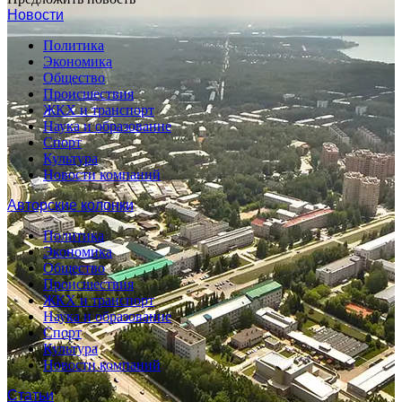
Новости
Политика
Экономика
Общество
Происшествия
ЖКХ и транспорт
Наука и образование
Спорт
Культура
Новости компаний
Авторские колонки
Политика
Экономика
Общество
Происшествия
ЖКХ и транспорт
Наука и образование
Спорт
Культура
Новости компаний
Статьи