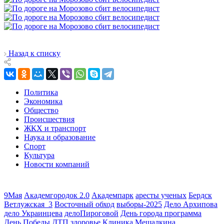
Назад к списку
Политика
Экономика
Общество
Происшествия
ЖКХ и транспорт
Наука и образование
Спорт
Культура
Новости компаний
9Мая
Академгородок 2.0
Академпарк
аресты ученых
Бердск
Ветлужская_3
Восточный обход
выборы-2025
Дело Архипова
дело Украинцева
делоПироговой
День города программа
День Победы
ДТП
здоровье
Клиника Мешалкина