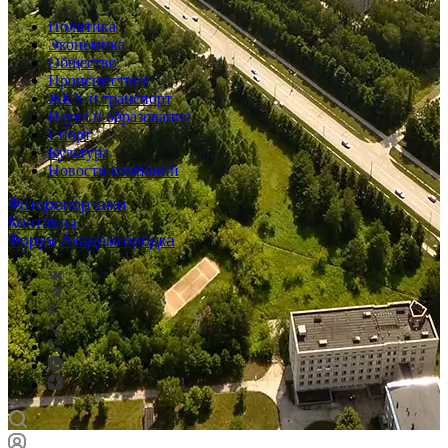
Политика
Экономика
Общество
Происшествия
ЖКХ и транспорт
Наука и образование
Спорт
Культура
Новости компаний
Фоторепортажи
Контакты
Форум Академгородка