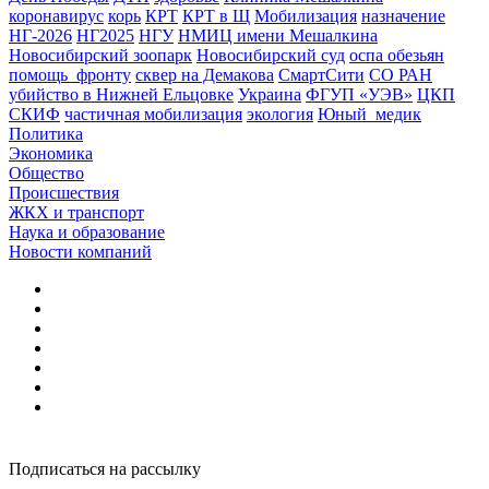
коронавирус
корь
КРТ
КРТ в Щ
Мобилизация
назначение
НГ-2026
НГ2025
НГУ
НМИЦ имени Мешалкина
Новосибирский зоопарк
Новосибирский суд
оспа обезьян
помощь_фронту
сквер на Демакова
СмартСити
СО РАН
убийство в Нижней Ельцовке
Украина
ФГУП «УЭВ»
ЦКП
СКИФ
частичная мобилизация
экология
Юный_медик
Политика
Экономика
Общество
Происшествия
ЖКХ и транспорт
Наука и образование
Новости компаний
Подписаться на рассылку