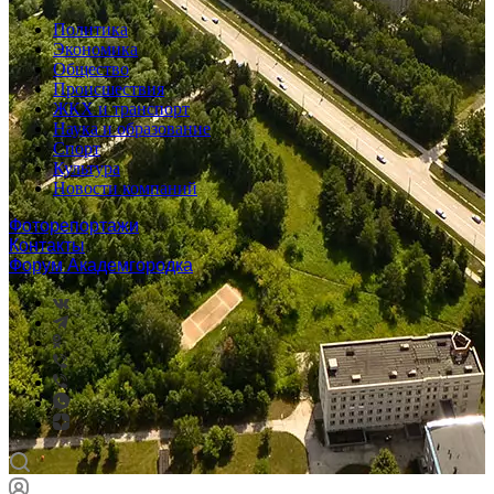
Политика
Экономика
Общество
Происшествия
ЖКХ и транспорт
Наука и образование
Спорт
Культура
Новости компаний
Фоторепортажи
Контакты
Форум Академгородка