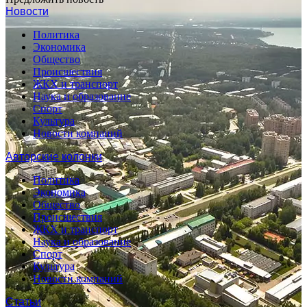
Новости
Политика
Экономика
Общество
Происшествия
ЖКХ и транспорт
Наука и образование
Спорт
Культура
Новости компаний
Авторские колонки
Политика
Экономика
Общество
Происшествия
ЖКХ и транспорт
Наука и образование
Спорт
Культура
Новости компаний
Статьи