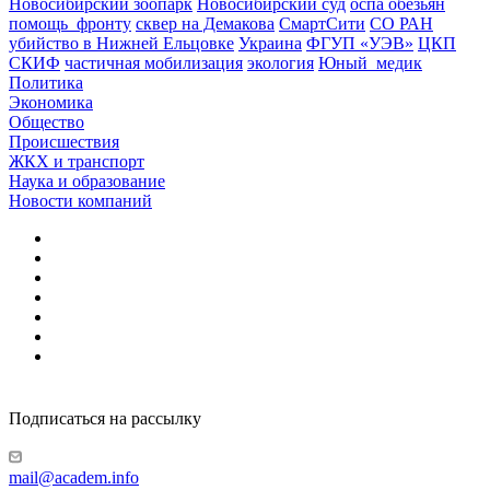
Новосибирский зоопарк
Новосибирский суд
оспа обезьян
помощь_фронту
сквер на Демакова
СмартСити
СО РАН
убийство в Нижней Ельцовке
Украина
ФГУП «УЭВ»
ЦКП
СКИФ
частичная мобилизация
экология
Юный_медик
Политика
Экономика
Общество
Происшествия
ЖКХ и транспорт
Наука и образование
Новости компаний
Подписаться на рассылку
mail@academ.info