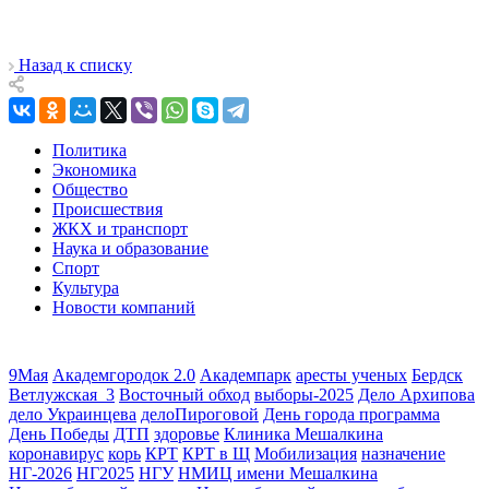
Назад к списку
Политика
Экономика
Общество
Происшествия
ЖКХ и транспорт
Наука и образование
Спорт
Культура
Новости компаний
9Мая
Академгородок 2.0
Академпарк
аресты ученых
Бердск
Ветлужская_3
Восточный обход
выборы-2025
Дело Архипова
дело Украинцева
делоПироговой
День города программа
День Победы
ДТП
здоровье
Клиника Мешалкина
коронавирус
корь
КРТ
КРТ в Щ
Мобилизация
назначение
НГ-2026
НГ2025
НГУ
НМИЦ имени Мешалкина