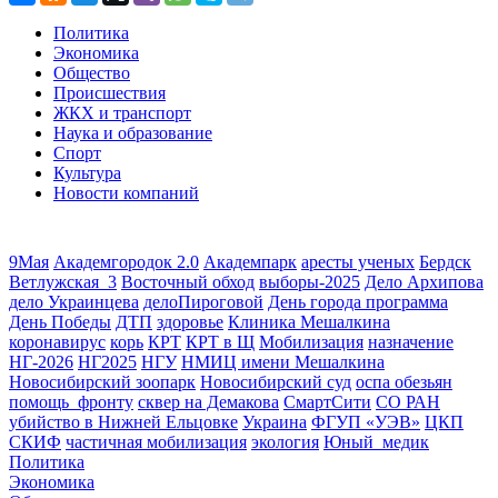
Политика
Экономика
Общество
Происшествия
ЖКХ и транспорт
Наука и образование
Спорт
Культура
Новости компаний
9Мая
Академгородок 2.0
Академпарк
аресты ученых
Бердск
Ветлужская_3
Восточный обход
выборы-2025
Дело Архипова
дело Украинцева
делоПироговой
День города программа
День Победы
ДТП
здоровье
Клиника Мешалкина
коронавирус
корь
КРТ
КРТ в Щ
Мобилизация
назначение
НГ-2026
НГ2025
НГУ
НМИЦ имени Мешалкина
Новосибирский зоопарк
Новосибирский суд
оспа обезьян
помощь_фронту
сквер на Демакова
СмартСити
СО РАН
убийство в Нижней Ельцовке
Украина
ФГУП «УЭВ»
ЦКП
СКИФ
частичная мобилизация
экология
Юный_медик
Политика
Экономика