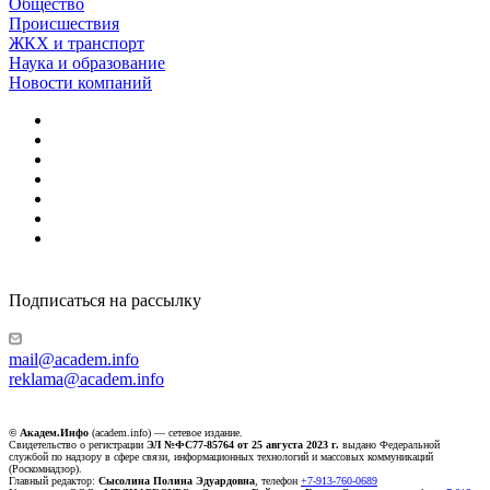
Общество
Происшествия
ЖКХ и транспорт
Наука и образование
Новости компаний
Подписаться на рассылку
mail@academ.info
reklama@academ.info
© Академ.Инфо
(academ.info) — сетевое издание.
Свидетельство о регистрации
ЭЛ №ФС77-85764 от 25 августа 2023 г.
выдано Федеральной
службой по надзору в сфере связи, информационных технологий и массовых коммуникаций
(Роскомнадзор).
Главный редактор:
Сысолина Полина Эдуардовна
, телефон
+7-913-760-0689