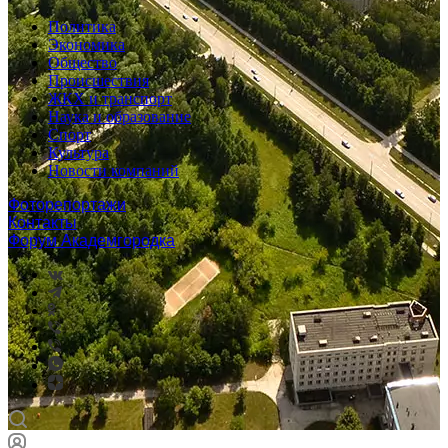
Политика
Экономика
Общество
Происшествия
ЖКХ и транспорт
Наука и образование
Спорт
Культура
Новости компаний
Фоторепортажи
Контакты
Форум Академгородка