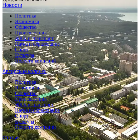
Новости
Политика
Экономика
Общество
Происшествия
ЖКХ и транспорт
Наука и образование
Спорт
Культура
Новости компаний
Авторские колонки
Политика
Экономика
Общество
Происшествия
ЖКХ и транспорт
Наука и образование
Спорт
Культура
Новости компаний
Статьи