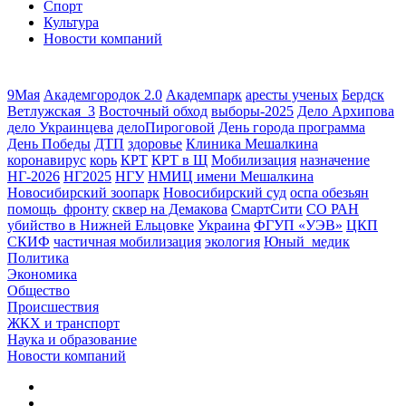
Спорт
Культура
Новости компаний
9Мая
Академгородок 2.0
Академпарк
аресты ученых
Бердск
Ветлужская_3
Восточный обход
выборы-2025
Дело Архипова
дело Украинцева
делоПироговой
День города программа
День Победы
ДТП
здоровье
Клиника Мешалкина
коронавирус
корь
КРТ
КРТ в Щ
Мобилизация
назначение
НГ-2026
НГ2025
НГУ
НМИЦ имени Мешалкина
Новосибирский зоопарк
Новосибирский суд
оспа обезьян
помощь_фронту
сквер на Демакова
СмартСити
СО РАН
убийство в Нижней Ельцовке
Украина
ФГУП «УЭВ»
ЦКП
СКИФ
частичная мобилизация
экология
Юный_медик
Политика
Экономика
Общество
Происшествия
ЖКХ и транспорт
Наука и образование
Новости компаний