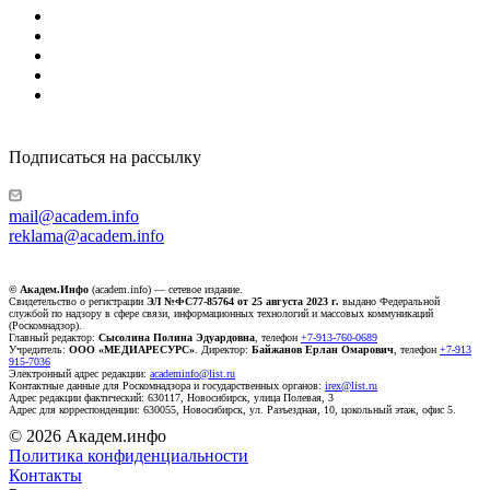
Подписаться на рассылку
mail@academ.info
reklama@academ.info
© Академ.Инфо
(academ.info) — сетевое издание.
Свидетельство о регистрации
ЭЛ №ФС77-85764 от 25 августа 2023 г.
выдано Федеральной
службой по надзору в сфере связи, информационных технологий и массовых коммуникаций
(Роскомнадзор).
Главный редактор:
Сысолина Полина Эдуардовна
, телефон
+7-913-760-0689
Учредитель:
ООО «МЕДИАРЕСУРС»
. Директор:
Байжанов Ерлан Омарович
, телефон
+7-913
915-7036
Электронный адрес редакции:
academinfo@list.ru
Контактные данные для Роскомнадзора и государственных органов:
irex@list.ru
Адрес редакции фактический: 630117, Новосибирск, улица Полевая, 3
Адрес для корреспонденции: 630055, Новосибирск, ул. Разъездная, 10, цокольный этаж, офис 5.
© 2026 Академ.инфо
Политика конфиденциальности
Контакты