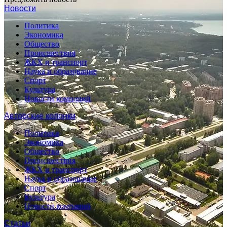
Новости
Политика
Экономика
Общество
Происшествия
ЖКХ и транспорт
Наука и образование
Спорт
Культура
Новости компаний
Авторские колонки
Политика
Экономика
Общество
Происшествия
ЖКХ и транспорт
Наука и образование
Спорт
Культура
Новости компаний
Статьи