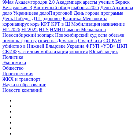
9Мая
Академгородок 2.0
Академпарк
аресты ученых
Бердск
Ветлужская_3
Восточный обход
выборы-2025
Дело Архипова
дело Украинцева
делоПироговой
День города программа
День Победы
ДТП
здоровье
Клиника Мешалкина
коронавирус
корь
КРТ
КРТ в Щ
Мобилизация
назначение
НГ-2026
НГ2025
НГУ
НМИЦ имени Мешалкина
Новосибирский зоопарк
Новосибирский суд
оспа обезьян
помощь_фронту
сквер на Демакова
СмартСити
СО РАН
убийство в Нижней Ельцовке
Украина
ФГУП «УЭВ»
ЦКП
СКИФ
частичная мобилизация
экология
Юный_медик
Политика
Экономика
Общество
Происшествия
ЖКХ и транспорт
Наука и образование
Новости компаний