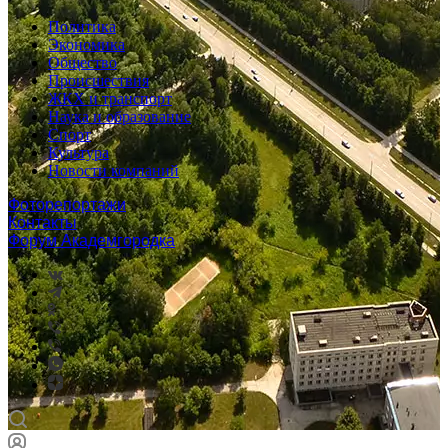
Политика
Экономика
Общество
Происшествия
ЖКХ и транспорт
Наука и образование
Спорт
Культура
Новости компаний
Фоторепортажи
Контакты
Форум Академгородка