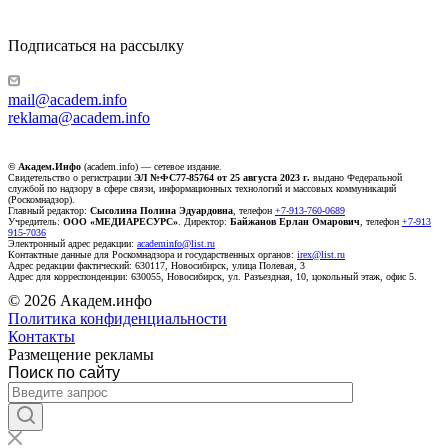
Подписаться на рассылку
mail@academ.info
reklama@academ.info
© Академ.Инфо
(academ.info) — сетевое издание.
Свидетельство о регистрации
ЭЛ №ФС77-85764 от 25 августа 2023 г.
выдано Федеральной
службой по надзору в сфере связи, информационных технологий и массовых коммуникаций
(Роскомнадзор).
Главный редактор:
Сысолина Полина Эдуардовна
, телефон
+7-913-760-0689
Учредитель:
ООО «МЕДИАРЕСУРС»
. Директор:
Байжанов Ерлан Омарович
, телефон
+7-913
915-7036
Электронный адрес редакции:
academinfo@list.ru
Контактные данные для Роскомнадзора и государственных органов:
irex@list.ru
Адрес редакции фактический: 630117, Новосибирск, улица Полевая, 3
Адрес для корреспонденции: 630055, Новосибирск, ул. Разъездная, 10, цокольный этаж, офис 5.
© 2026 Академ.инфо
Политика конфиденциальности
Контакты
Размещение рекламы
Поиск по сайту