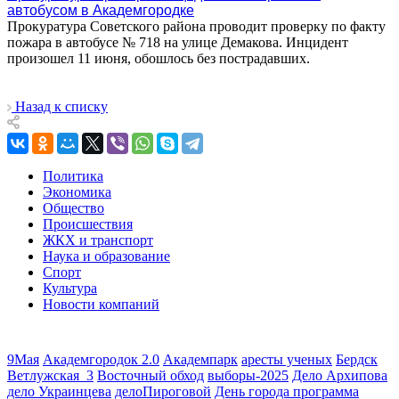
автобусом в Академгородке
Прокуратура Советского района проводит проверку по факту
пожара в автобусе № 718 на улице Демакова. Инцидент
произошел 11 июня, обошлось без пострадавших.
Назад к списку
Политика
Экономика
Общество
Происшествия
ЖКХ и транспорт
Наука и образование
Спорт
Культура
Новости компаний
9Мая
Академгородок 2.0
Академпарк
аресты ученых
Бердск
Ветлужская_3
Восточный обход
выборы-2025
Дело Архипова
дело Украинцева
делоПироговой
День города программа