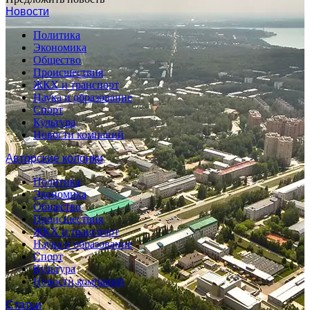
Новости
Политика
Экономика
Общество
Происшествия
ЖКХ и транспорт
Наука и образование
Спорт
Культура
Новости компаний
Авторские колонки
Политика
Экономика
Общество
Происшествия
ЖКХ и транспорт
Наука и образование
Спорт
Культура
Новости компаний
Статьи