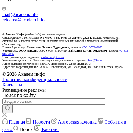
mail@academ.info
reklama@academ.info
© Академ.Инфо
(academ.info) — сетевое издание.
Свидетельство о регистрации
ЭЛ №ФС77-85764 от 25 августа 2023 г.
выдано Федеральной
службой по надзору в сфере связи, информационных технологий и массовых коммуникаций
(Роскомнадзор).
Главный редактор:
Сысолина Полина Эдуардовна
, телефон
+7-913-760-0689
Учредитель:
ООО «МЕДИАРЕСУРС»
. Директор:
Байжанов Ерлан Омарович
, телефон
+7-913
915-7036
Электронный адрес редакции:
academinfo@list.ru
Контактные данные для Роскомнадзора и государственных органов:
irex@list.ru
Адрес редакции фактический: 630117, Новосибирск, улица Полевая, 3
Адрес для корреспонденции: 630055, Новосибирск, ул. Разъездная, 10, цокольный этаж, офис 5.
© 2026 Академ.инфо
Политика конфиденциальности
Контакты
Размещение рекламы
Поиск по сайту
Главная
Новости
Авторская колонка
События в
фото
Поиск
Кабинет