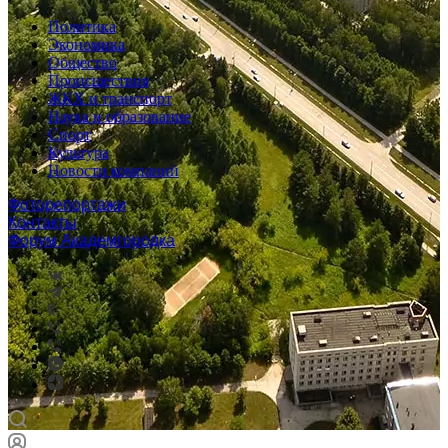
Политика
Экономика
Общество
Происшествия
ЖКХ и транспорт
Наука и образование
Спорт
Культура
Новости компаний
Фоторепортажи
Контакты
Форум Академгородка