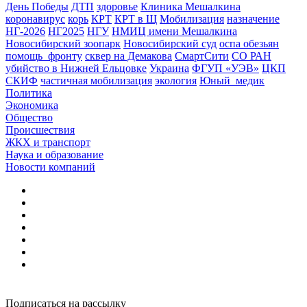
День Победы
ДТП
здоровье
Клиника Мешалкина
коронавирус
корь
КРТ
КРТ в Щ
Мобилизация
назначение
НГ-2026
НГ2025
НГУ
НМИЦ имени Мешалкина
Новосибирский зоопарк
Новосибирский суд
оспа обезьян
помощь_фронту
сквер на Демакова
СмартСити
СО РАН
убийство в Нижней Ельцовке
Украина
ФГУП «УЭВ»
ЦКП
СКИФ
частичная мобилизация
экология
Юный_медик
Политика
Экономика
Общество
Происшествия
ЖКХ и транспорт
Наука и образование
Новости компаний
Подписаться на рассылку