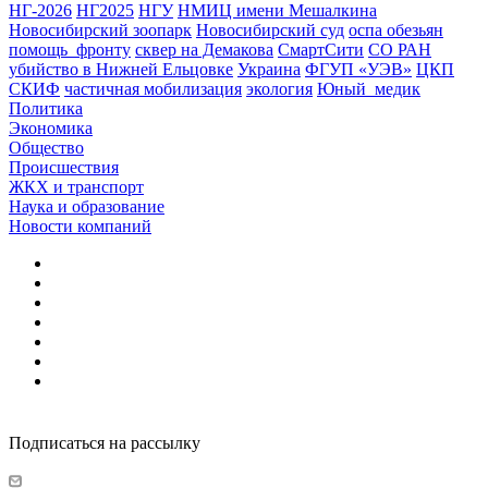
НГ-2026
НГ2025
НГУ
НМИЦ имени Мешалкина
Новосибирский зоопарк
Новосибирский суд
оспа обезьян
помощь_фронту
сквер на Демакова
СмартСити
СО РАН
убийство в Нижней Ельцовке
Украина
ФГУП «УЭВ»
ЦКП
СКИФ
частичная мобилизация
экология
Юный_медик
Политика
Экономика
Общество
Происшествия
ЖКХ и транспорт
Наука и образование
Новости компаний
Подписаться на рассылку