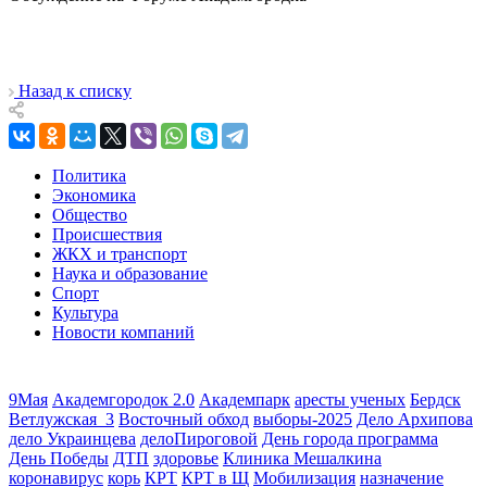
Назад к списку
Политика
Экономика
Общество
Происшествия
ЖКХ и транспорт
Наука и образование
Спорт
Культура
Новости компаний
9Мая
Академгородок 2.0
Академпарк
аресты ученых
Бердск
Ветлужская_3
Восточный обход
выборы-2025
Дело Архипова
дело Украинцева
делоПироговой
День города программа
День Победы
ДТП
здоровье
Клиника Мешалкина
коронавирус
корь
КРТ
КРТ в Щ
Мобилизация
назначение