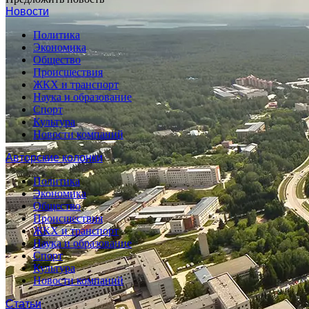
Новости
Политика
Экономика
Общество
Происшествия
ЖКХ и транспорт
Наука и образование
Спорт
Культура
Новости компаний
Авторские колонки
Политика
Экономика
Общество
Происшествия
ЖКХ и транспорт
Наука и образование
Спорт
Культура
Новости компаний
Статьи