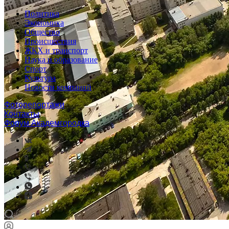
Политика
Экономика
Общество
Происшествия
ЖКХ и транспорт
Наука и образование
Спорт
Культура
Новости компаний
Фоторепортажи
Контакты
Форум Академгородка