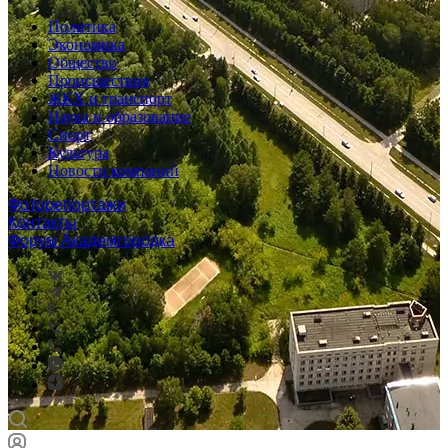
Политика
Экономика
Общество
Происшествия
ЖКХ и транспорт
Наука и образование
Спорт
Культура
Новости компаний
Фоторепортажи
Контакты
Форум Академгородка