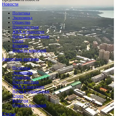
Новости
Политика
Экономика
Общество
Происшествия
ЖКХ и транспорт
Наука и образование
Спорт
Культура
Новости компаний
Авторские колонки
Политика
Экономика
Общество
Происшествия
ЖКХ и транспорт
Наука и образование
Спорт
Культура
Новости компаний
Статьи