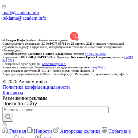
mail@academ.info
reklama@academ.info
© Академ.Инфо
(academ.info) — сетевое издание.
Свидетельство о регистрации
ЭЛ №ФС77-85764 от 25 августа 2023 г.
выдано Федеральной
службой по надзору в сфере связи, информационных технологий и массовых коммуникаций
(Роскомнадзор).
Главный редактор:
Сысолина Полина Эдуардовна
, телефон
+7-913-760-0689
Учредитель:
ООО «МЕДИАРЕСУРС»
. Директор:
Байжанов Ерлан Омарович
, телефон
+7-913
915-7036
Электронный адрес редакции:
academinfo@list.ru
Контактные данные для Роскомнадзора и государственных органов:
irex@list.ru
Адрес редакции фактический: 630117, Новосибирск, улица Полевая, 3
Адрес для корреспонденции: 630055, Новосибирск, ул. Разъездная, 10, цокольный этаж, офис 5.
© 2026 Академ.инфо
Политика конфиденциальности
Контакты
Размещение рекламы
Поиск по сайту
Главная
Новости
Авторская колонка
События в