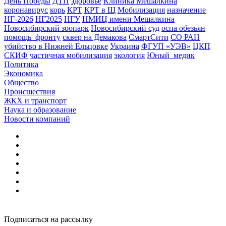
День Победы
ДТП
здоровье
Клиника Мешалкина
коронавирус
корь
КРТ
КРТ в Щ
Мобилизация
назначение
НГ-2026
НГ2025
НГУ
НМИЦ имени Мешалкина
Новосибирский зоопарк
Новосибирский суд
оспа обезьян
помощь_фронту
сквер на Демакова
СмартСити
СО РАН
убийство в Нижней Ельцовке
Украина
ФГУП «УЭВ»
ЦКП
СКИФ
частичная мобилизация
экология
Юный_медик
Политика
Экономика
Общество
Происшествия
ЖКХ и транспорт
Наука и образование
Новости компаний
Подписаться на рассылку