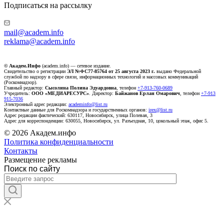
Подписаться на рассылку
mail@academ.info
reklama@academ.info
© Академ.Инфо
(academ.info) — сетевое издание.
Свидетельство о регистрации
ЭЛ №ФС77-85764 от 25 августа 2023 г.
выдано Федеральной
службой по надзору в сфере связи, информационных технологий и массовых коммуникаций
(Роскомнадзор).
Главный редактор:
Сысолина Полина Эдуардовна
, телефон
+7-913-760-0689
Учредитель:
ООО «МЕДИАРЕСУРС»
. Директор:
Байжанов Ерлан Омарович
, телефон
+7-913
915-7036
Электронный адрес редакции:
academinfo@list.ru
Контактные данные для Роскомнадзора и государственных органов:
irex@list.ru
Адрес редакции фактический: 630117, Новосибирск, улица Полевая, 3
Адрес для корреспонденции: 630055, Новосибирск, ул. Разъездная, 10, цокольный этаж, офис 5.
© 2026 Академ.инфо
Политика конфиденциальности
Контакты
Размещение рекламы
Поиск по сайту