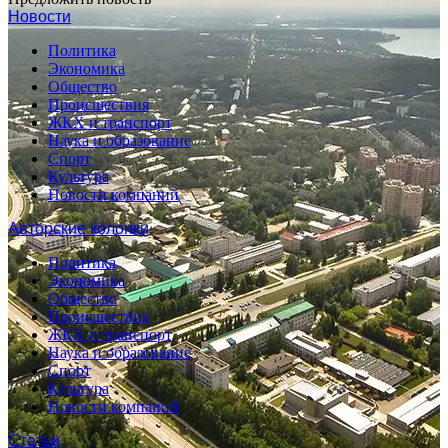
Новости
Политика
Экономика
Общество
Происшествия
ЖКХ и транспорт
Наука и образование
Спорт
Культура
Новости компаний
Авторские колонки
Политика
Экономика
Общество
Происшествия
ЖКХ и транспорт
Наука и образование
Спорт
Культура
Новости компаний
Статьи