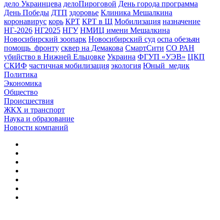
дело Украинцева
делоПироговой
День города программа
День Победы
ДТП
здоровье
Клиника Мешалкина
коронавирус
корь
КРТ
КРТ в Щ
Мобилизация
назначение
НГ-2026
НГ2025
НГУ
НМИЦ имени Мешалкина
Новосибирский зоопарк
Новосибирский суд
оспа обезьян
помощь_фронту
сквер на Демакова
СмартСити
СО РАН
убийство в Нижней Ельцовке
Украина
ФГУП «УЭВ»
ЦКП
СКИФ
частичная мобилизация
экология
Юный_медик
Политика
Экономика
Общество
Происшествия
ЖКХ и транспорт
Наука и образование
Новости компаний