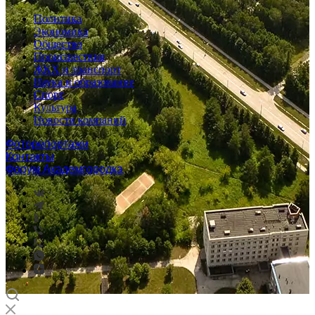
Политика
Экономика
Общество
Происшествия
ЖКХ и транспорт
Наука и образование
Спорт
Культура
Новости компаний
Фоторепортажи
Контакты
Форум Академгородка