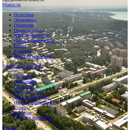
Новости
Политика
Экономика
Общество
Происшествия
ЖКХ и транспорт
Наука и образование
Спорт
Культура
Новости компаний
Авторские колонки
Политика
Экономика
Общество
Происшествия
ЖКХ и транспорт
Наука и образование
Спорт
Культура
Новости компаний
Статьи