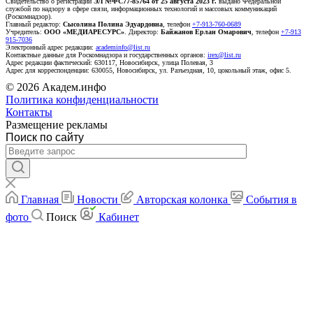
Свидетельство о регистрации
ЭЛ №ФС77-85764 от 25 августа 2023 г.
выдано Федеральной
службой по надзору в сфере связи, информационных технологий и массовых коммуникаций
(Роскомнадзор).
Главный редактор:
Сысолина Полина Эдуардовна
, телефон
+7-913-760-0689
Учредитель:
ООО «МЕДИАРЕСУРС»
. Директор:
Байжанов Ерлан Омарович
, телефон
+7-913
915-7036
Электронный адрес редакции:
academinfo@list.ru
Контактные данные для Роскомнадзора и государственных органов:
irex@list.ru
Адрес редакции фактический: 630117, Новосибирск, улица Полевая, 3
Адрес для корреспонденции: 630055, Новосибирск, ул. Разъездная, 10, цокольный этаж, офис 5.
© 2026 Академ.инфо
Политика конфиденциальности
Контакты
Размещение рекламы
Поиск по сайту
Главная
Новости
Авторская колонка
События в
фото
Поиск
Кабинет