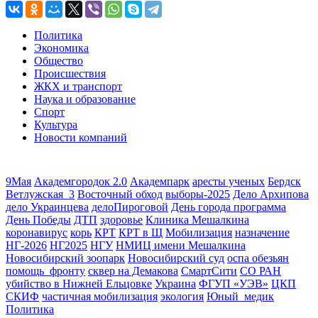
Политика
Экономика
Общество
Происшествия
ЖКХ и транспорт
Наука и образование
Спорт
Культура
Новости компаний
9Мая
Академгородок 2.0
Академпарк
аресты ученых
Бердск
Ветлужская_3
Восточный обход
выборы-2025
Дело Архипова
дело Украинцева
делоПироговой
День города программа
День Победы
ДТП
здоровье
Клиника Мешалкина
коронавирус
корь
КРТ
КРТ в Щ
Мобилизация
назначение
НГ-2026
НГ2025
НГУ
НМИЦ имени Мешалкина
Новосибирский зоопарк
Новосибирский суд
оспа обезьян
помощь_фронту
сквер на Демакова
СмартСити
СО РАН
убийство в Нижней Ельцовке
Украина
ФГУП «УЭВ»
ЦКП
СКИФ
частичная мобилизация
экология
Юный_медик
Политика