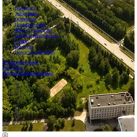
Политика
Экономика
Общество
Происшествия
ЖКХ и транспорт
Наука и образование
Спорт
Культура
Новости компаний
Фоторепортажи
Контакты
Форум Академгородка