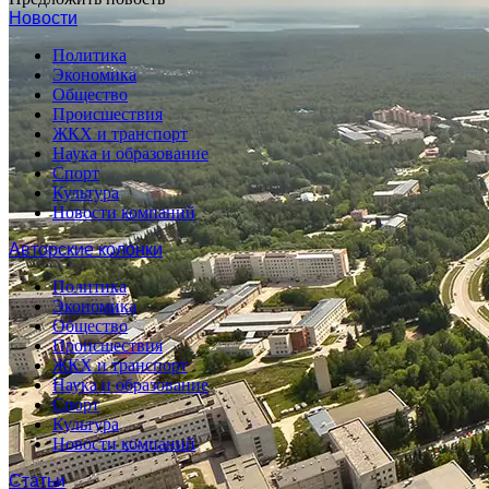
Новости
Политика
Экономика
Общество
Происшествия
ЖКХ и транспорт
Наука и образование
Спорт
Культура
Новости компаний
Авторские колонки
Политика
Экономика
Общество
Происшествия
ЖКХ и транспорт
Наука и образование
Спорт
Культура
Новости компаний
Статьи