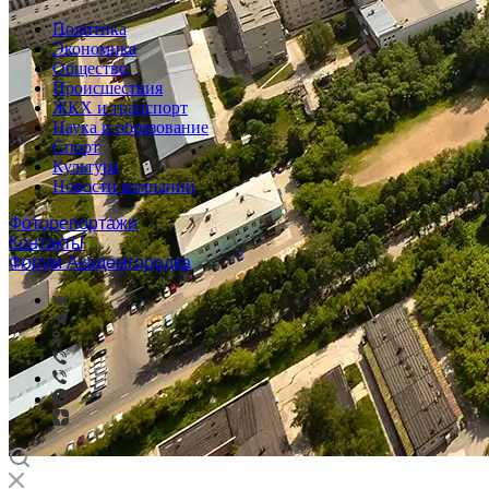
Политика
Экономика
Общество
Происшествия
ЖКХ и транспорт
Наука и образование
Спорт
Культура
Новости компаний
Фоторепортажи
Контакты
Форум Академгородка