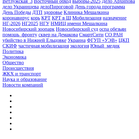
Ветлужская_3
Восточный обход
выборы-2025
Дело Архипова
дело Украинцева
делоПироговой
День города программа
День Победы
ДТП
здоровье
Клиника Мешалкина
коронавирус
корь
КРТ
КРТ в Щ
Мобилизация
назначение
НГ-2026
НГ2025
НГУ
НМИЦ имени Мешалкина
Новосибирский зоопарк
Новосибирский суд
оспа обезьян
помощь_фронту
сквер на Демакова
СмартСити
СО РАН
убийство в Нижней Ельцовке
Украина
ФГУП «УЭВ»
ЦКП
СКИФ
частичная мобилизация
экология
Юный_медик
Политика
Экономика
Общество
Происшествия
ЖКХ и транспорт
Наука и образование
Новости компаний