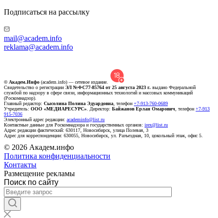
Подписаться на рассылку
mail@academ.info
reklama@academ.info
© Академ.Инфо
(academ.info) — сетевое издание.
Свидетельство о регистрации
ЭЛ №ФС77-85764 от 25 августа 2023 г.
выдано Федеральной
службой по надзору в сфере связи, информационных технологий и массовых коммуникаций
(Роскомнадзор).
Главный редактор:
Сысолина Полина Эдуардовна
, телефон
+7-913-760-0689
Учредитель:
ООО «МЕДИАРЕСУРС»
. Директор:
Байжанов Ерлан Омарович
, телефон
+7-913
915-7036
Электронный адрес редакции:
academinfo@list.ru
Контактные данные для Роскомнадзора и государственных органов:
irex@list.ru
Адрес редакции фактический: 630117, Новосибирск, улица Полевая, 3
Адрес для корреспонденции: 630055, Новосибирск, ул. Разъездная, 10, цокольный этаж, офис 5.
© 2026 Академ.инфо
Политика конфиденциальности
Контакты
Размещение рекламы
Поиск по сайту