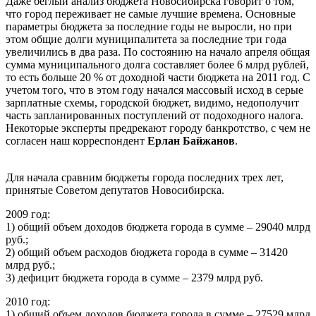
Даже беглый анализ бюджета Новосибирска говорит о том,
что город переживает не самые лучшие времена. Основные
параметры бюджета за последние годы не выросли, но при
этом общие долги муниципалитета за последние три года
увеличились в два раза. По состоянию на начало апреля общая
сумма муниципального долга составляет более 6 млрд рублей,
то есть больше 20 % от доходной части бюджета на 2011 год. С
учетом того, что в этом году начался массовый исход в серые
зарплатные схемы, городской бюджет, видимо, недополучит
часть запланированных поступлений от подоходного налога.
Некоторые эксперты предрекают городу банкротство, с чем не
согласен наш корреспондент
Ерлан Байжанов
.
Для начала сравним бюджеты города последних трех лет,
принятые Советом депутатов Новосибирска.
2009 год:
1) общий объем доходов бюджета города в сумме – 29040 млрд
руб.;
2) общий объем расходов бюджета города в сумме – 31420
млрд руб.;
3) дефицит бюджета города в сумме – 2379 млрд руб.
2010 год:
1) общий объем доходов бюджета города в сумме – 27529 млрд