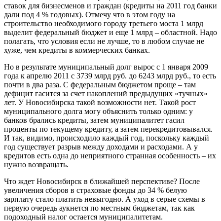
ставок для бизнесменов и граждан (кредиты на 2011 год банки
дали под 4 % годовых). Отмечу что в этом году на
строительство необходимого городу третьего моста 1 млрд
выделит федеральный бюджет и еще 1 млрд – областной. Надо
полагать, что условия если не лучше, то в любом случае не
хуже, чем кредиты в коммерческих банках.
Но в результате муниципальный долг вырос с 1 января 2009
года к апрелю 2011 с 3739 млрд руб. до 6243 млрд руб., то есть
почти в два раза. С федеральным бюджетом проще – там
дефицит гасится за счет накоплений предыдущих «тучных»
лет. У Новосибирска такой возможности нет. Такой рост
муниципального долга могу объяснить только одним: у
банков брались кредиты, затем муниципалитет гасил
проценты по текущему кредиту, а затем перекредитовывался.
И так, видимо, происходило каждый год, поскольку каждый
год существует разрыв между доходами и расходами. А у
кредитов есть одна до неприятного странная особенность – их
нужно возвращать.
Что ждет Новосибирск в ближайшей перспективе? После
увеличения сборов в страховые фонды до 34 % белую
зарплату стало платить невыгодно. А уход в серые схемы в
первую очередь аукнется по местным бюджетам, так как
подоходный налог остается муниципалитетам.