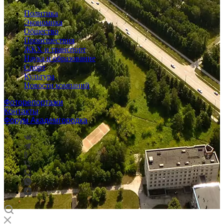
Политика
Экономика
Общество
Происшествия
ЖКХ и транспорт
Наука и образование
Спорт
Культура
Новости компаний
Фоторепортажи
Контакты
Форум Академгородка