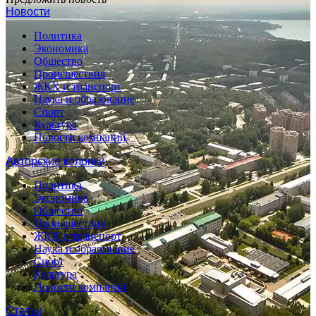
Новости
Политика
Экономика
Общество
Происшествия
ЖКХ и транспорт
Наука и образование
Спорт
Культура
Новости компаний
Авторские колонки
Политика
Экономика
Общество
Происшествия
ЖКХ и транспорт
Наука и образование
Спорт
Культура
Новости компаний
Статьи