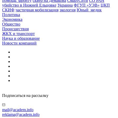
помощь_фронту
сквер на Демакова
СмартСити
СО РАН
убийство в Нижней Ельцовке
Украина
ФГУП «УЭВ»
ЦКП
СКИФ
частичная мобилизация
экология
Юный_медик
Политика
Экономика
Общество
Происшествия
ЖКХ и транспорт
Наука и образование
Новости компаний
Подписаться на рассылку
mail@academ.info
reklama@academ.info