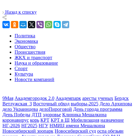
Назад к списку
Политика
Экономика
Общество
Происшествия
ЖКХ и транспорт
Наука и образование
Спорт
Культура
Новости компаний
9Мая
Академгородок 2.0
Академпарк
аресты ученых
Бердск
Ветлужская_3
Восточный обход
выборы-2025
Дело Архипова
дело Украинцева
делоПироговой
День города программа
День Победы
ДТП
здоровье
Клиника Мешалкина
коронавирус
корь
КРТ
КРТ в Щ
Мобилизация
назначение
НГ-2026
НГ2025
НГУ
НМИЦ имени Мешалкина
Новосибирский зоопарк
Новосибирский суд
оспа обезьян