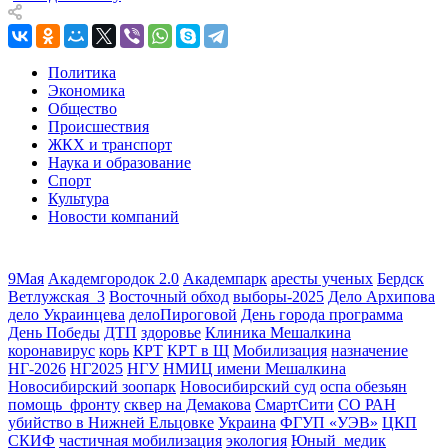
Политика
Экономика
Общество
Происшествия
ЖКХ и транспорт
Наука и образование
Спорт
Культура
Новости компаний
9Мая
Академгородок 2.0
Академпарк
аресты ученых
Бердск
Ветлужская_3
Восточный обход
выборы-2025
Дело Архипова
дело Украинцева
делоПироговой
День города программа
День Победы
ДТП
здоровье
Клиника Мешалкина
коронавирус
корь
КРТ
КРТ в Щ
Мобилизация
назначение
НГ-2026
НГ2025
НГУ
НМИЦ имени Мешалкина
Новосибирский зоопарк
Новосибирский суд
оспа обезьян
помощь_фронту
сквер на Демакова
СмартСити
СО РАН
убийство в Нижней Ельцовке
Украина
ФГУП «УЭВ»
ЦКП
СКИФ
частичная мобилизация
экология
Юный_медик