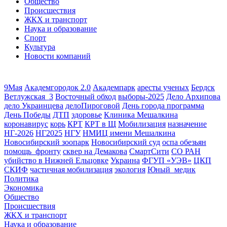
Общество
Происшествия
ЖКХ и транспорт
Наука и образование
Спорт
Культура
Новости компаний
9Мая
Академгородок 2.0
Академпарк
аресты ученых
Бердск
Ветлужская_3
Восточный обход
выборы-2025
Дело Архипова
дело Украинцева
делоПироговой
День города программа
День Победы
ДТП
здоровье
Клиника Мешалкина
коронавирус
корь
КРТ
КРТ в Щ
Мобилизация
назначение
НГ-2026
НГ2025
НГУ
НМИЦ имени Мешалкина
Новосибирский зоопарк
Новосибирский суд
оспа обезьян
помощь_фронту
сквер на Демакова
СмартСити
СО РАН
убийство в Нижней Ельцовке
Украина
ФГУП «УЭВ»
ЦКП
СКИФ
частичная мобилизация
экология
Юный_медик
Политика
Экономика
Общество
Происшествия
ЖКХ и транспорт
Наука и образование