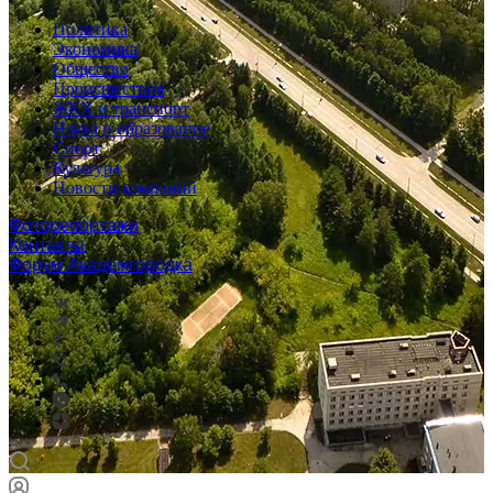
Политика
Экономика
Общество
Происшествия
ЖКХ и транспорт
Наука и образование
Спорт
Культура
Новости компаний
Фоторепортажи
Контакты
Форум Академгородка