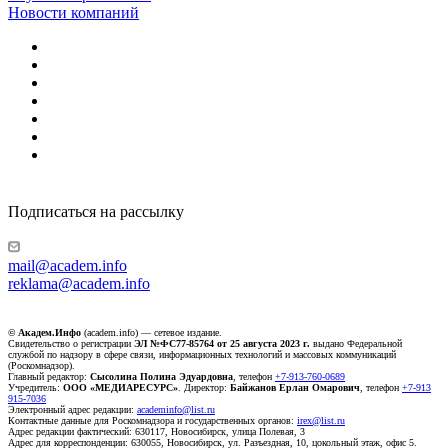
Новости компаний
Подписаться на рассылку
mail@academ.info
reklama@academ.info
© Академ.Инфо
(academ.info) — сетевое издание.
Свидетельство о регистрации
ЭЛ №ФС77-85764 от 25 августа 2023 г.
выдано Федеральной
службой по надзору в сфере связи, информационных технологий и массовых коммуникаций
(Роскомнадзор).
Главный редактор:
Сысолина Полина Эдуардовна
, телефон
+7-913-760-0689
Учредитель:
ООО «МЕДИАРЕСУРС»
. Директор:
Байжанов Ерлан Омарович
, телефон
+7-913
915-7036
Электронный адрес редакции:
academinfo@list.ru
Контактные данные для Роскомнадзора и государственных органов:
irex@list.ru
Адрес редакции фактический: 630117, Новосибирск, улица Полевая, 3
Адрес для корреспонденции: 630055, Новосибирск, ул. Разъездная, 10, цокольный этаж, офис 5.