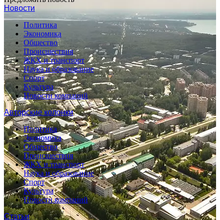
Новости
Политика
Экономика
Общество
Происшествия
ЖКХ и транспорт
Наука и образование
Спорт
Культура
Новости компаний
Авторские колонки
Политика
Экономика
Общество
Происшествия
ЖКХ и транспорт
Наука и образование
Спорт
Культура
Новости компаний
Статьи