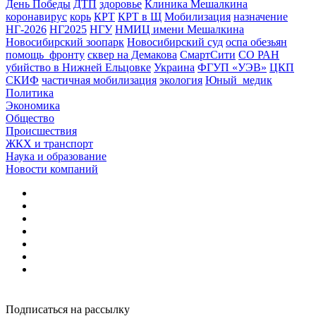
День Победы
ДТП
здоровье
Клиника Мешалкина
коронавирус
корь
КРТ
КРТ в Щ
Мобилизация
назначение
НГ-2026
НГ2025
НГУ
НМИЦ имени Мешалкина
Новосибирский зоопарк
Новосибирский суд
оспа обезьян
помощь_фронту
сквер на Демакова
СмартСити
СО РАН
убийство в Нижней Ельцовке
Украина
ФГУП «УЭВ»
ЦКП
СКИФ
частичная мобилизация
экология
Юный_медик
Политика
Экономика
Общество
Происшествия
ЖКХ и транспорт
Наука и образование
Новости компаний
Подписаться на рассылку