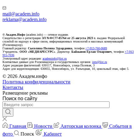
mail@academ.info
reklama@academ.info
© Академ.Инфо
(academ.info) — сетевое издание.
Свидетельство о регистрации
ЭЛ №ФС77-85764 от 25 августа 2023 г.
выдано Федеральной
службой по надзору в сфере связи, информационных технологий и массовых коммуникаций
(Роскомнадзор).
Главный редактор:
Сысолина Полина Эдуардовна
, телефон
+7-913-760-0689
Учредитель:
ООО «МЕДИАРЕСУРС»
. Директор:
Байжанов Ерлан Омарович
, телефон
+7-913
915-7036
Электронный адрес редакции:
academinfo@list.ru
Контактные данные для Роскомнадзора и государственных органов:
irex@list.ru
Адрес редакции фактический: 630117, Новосибирск, улица Полевая, 3
Адрес для корреспонденции: 630055, Новосибирск, ул. Разъездная, 10, цокольный этаж, офис 5.
© 2026 Академ.инфо
Политика конфиденциальности
Контакты
Размещение рекламы
Поиск по сайту
Главная
Новости
Авторская колонка
События в
фото
Поиск
Кабинет