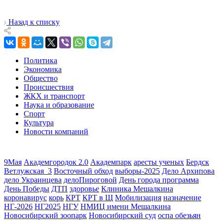
Назад к списку
Политика
Экономика
Общество
Происшествия
ЖКХ и транспорт
Наука и образование
Спорт
Культура
Новости компаний
9Мая
Академгородок 2.0
Академпарк
аресты ученых
Бердск
Ветлужская_3
Восточный обход
выборы-2025
Дело Архипова
дело Украинцева
делоПироговой
День города программа
День Победы
ДТП
здоровье
Клиника Мешалкина
коронавирус
корь
КРТ
КРТ в Щ
Мобилизация
назначение
НГ-2026
НГ2025
НГУ
НМИЦ имени Мешалкина
Новосибирский зоопарк
Новосибирский суд
оспа обезьян