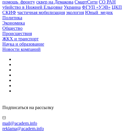
помощь_фронту
сквер на Демакова
СмартСити
СО РАН
убийство в Нижней Ельцовке
Украина
ФГУП «УЭВ»
ЦКП
СКИФ
частичная мобилизация
экология
Юный_медик
Политика
Экономика
Общество
Происшествия
ЖКХ и транспорт
Наука и образование
Новости компаний
Подписаться на рассылку
mail@academ.info
reklama@academ.info