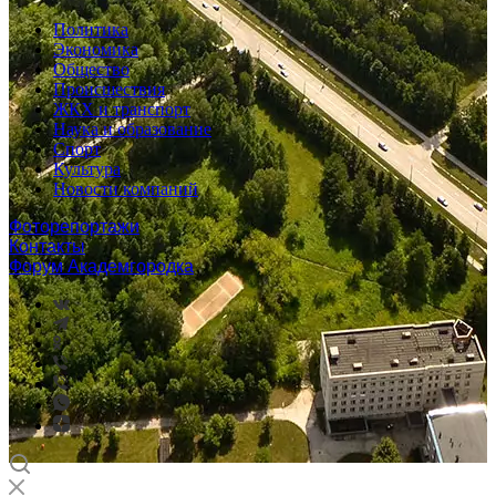
Политика
Экономика
Общество
Происшествия
ЖКХ и транспорт
Наука и образование
Спорт
Культура
Новости компаний
Фоторепортажи
Контакты
Форум Академгородка