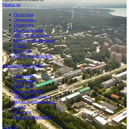
Новости
Политика
Экономика
Общество
Происшествия
ЖКХ и транспорт
Наука и образование
Спорт
Культура
Новости компаний
Авторские колонки
Политика
Экономика
Общество
Происшествия
ЖКХ и транспорт
Наука и образование
Спорт
Культура
Новости компаний
Статьи