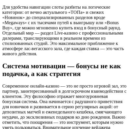
Для удобства навигации слоты разбиты на логические
категории: от вечно актуального «ТОПа» и свежих
«Новинок» до специализированных разделов вроде
«Megaways» с их тысячами путей к выигрышу или «Bonus
Buy», где можно мгновенно купить вход в бонусный раунд.
Отдельный мир — раздел Live-казино с профессиональными
дилерами, транслирующими в реальном времени из
стилизованных студий. Это максимальное приближение к
атмосфере лас-вегасского зала, где каждая ставка — это часть
живого действия.
Система мотивации — бонусы не как
подачка, а как стратегия
Современное онлайн-казино — это не просто игровой зал, это
партнер, заинтересованный в долгосрочном взаимодействии с
клиентом. Эту философию отражает многоуровневая
бонусная система. Она начинается с радушного приветствия
для новичков и развивается в серию регулярных акций: от
депозитных матчей и еженедельного кешбека, смягчающего
неудачи, до эксклюзивных подарков ко дню рождения. Важно
отметить, что поощрения — это инструмент, которым нужно
уметь пользоваться. Внимательное изучение вейджера