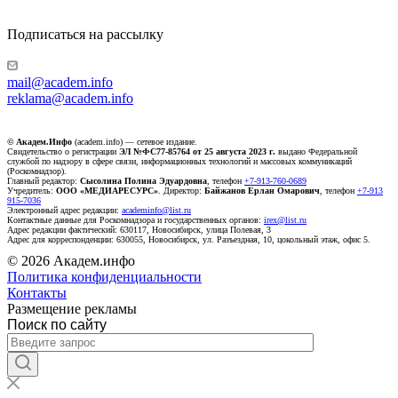
Подписаться на рассылку
mail@academ.info
reklama@academ.info
© Академ.Инфо
(academ.info) — сетевое издание.
Свидетельство о регистрации
ЭЛ №ФС77-85764 от 25 августа 2023 г.
выдано Федеральной
службой по надзору в сфере связи, информационных технологий и массовых коммуникаций
(Роскомнадзор).
Главный редактор:
Сысолина Полина Эдуардовна
, телефон
+7-913-760-0689
Учредитель:
ООО «МЕДИАРЕСУРС»
. Директор:
Байжанов Ерлан Омарович
, телефон
+7-913
915-7036
Электронный адрес редакции:
academinfo@list.ru
Контактные данные для Роскомнадзора и государственных органов:
irex@list.ru
Адрес редакции фактический: 630117, Новосибирск, улица Полевая, 3
Адрес для корреспонденции: 630055, Новосибирск, ул. Разъездная, 10, цокольный этаж, офис 5.
© 2026 Академ.инфо
Политика конфиденциальности
Контакты
Размещение рекламы
Поиск по сайту