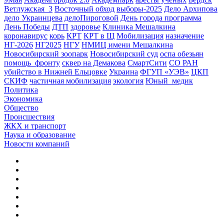
Ветлужская_3
Восточный обход
выборы-2025
Дело Архипова
дело Украинцева
делоПироговой
День города программа
День Победы
ДТП
здоровье
Клиника Мешалкина
коронавирус
корь
КРТ
КРТ в Щ
Мобилизация
назначение
НГ-2026
НГ2025
НГУ
НМИЦ имени Мешалкина
Новосибирский зоопарк
Новосибирский суд
оспа обезьян
помощь_фронту
сквер на Демакова
СмартСити
СО РАН
убийство в Нижней Ельцовке
Украина
ФГУП «УЭВ»
ЦКП
СКИФ
частичная мобилизация
экология
Юный_медик
Политика
Экономика
Общество
Происшествия
ЖКХ и транспорт
Наука и образование
Новости компаний