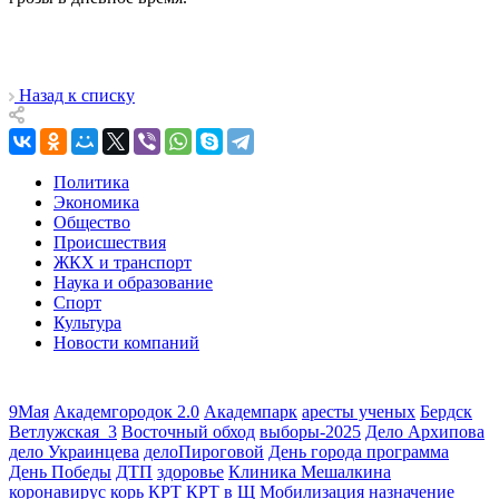
Назад к списку
Политика
Экономика
Общество
Происшествия
ЖКХ и транспорт
Наука и образование
Спорт
Культура
Новости компаний
9Мая
Академгородок 2.0
Академпарк
аресты ученых
Бердск
Ветлужская_3
Восточный обход
выборы-2025
Дело Архипова
дело Украинцева
делоПироговой
День города программа
День Победы
ДТП
здоровье
Клиника Мешалкина
коронавирус
корь
КРТ
КРТ в Щ
Мобилизация
назначение