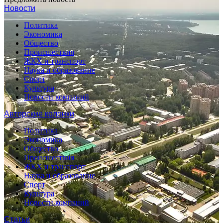
Новости
Политика
Экономика
Общество
Происшествия
ЖКХ и транспорт
Наука и образование
Спорт
Культура
Новости компаний
Авторские колонки
Политика
Экономика
Общество
Происшествия
ЖКХ и транспорт
Наука и образование
Спорт
Культура
Новости компаний
Статьи