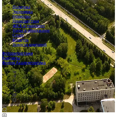
Политика
Экономика
Общество
Происшествия
ЖКХ и транспорт
Наука и образование
Спорт
Культура
Новости компаний
Фоторепортажи
Контакты
Форум Академгородка