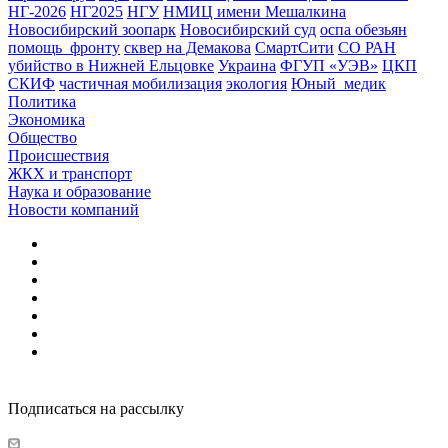
НГ-2026
НГ2025
НГУ
НМИЦ имени Мешалкина
Новосибирский зоопарк
Новосибирский суд
оспа обезьян
помощь_фронту
сквер на Демакова
СмартСити
СО РАН
убийство в Нижней Ельцовке
Украина
ФГУП «УЭВ»
ЦКП
СКИФ
частичная мобилизация
экология
Юный_медик
Политика
Экономика
Общество
Происшествия
ЖКХ и транспорт
Наука и образование
Новости компаний
Подписаться на рассылку