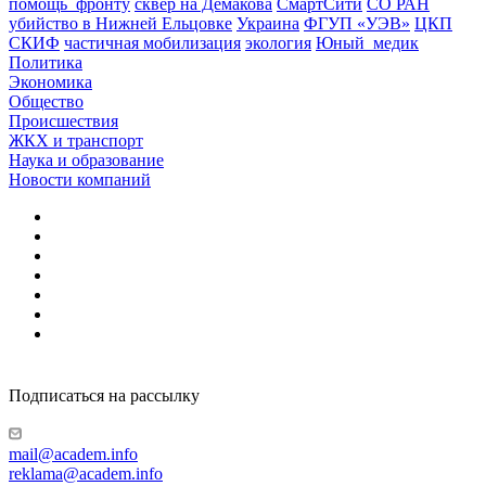
помощь_фронту
сквер на Демакова
СмартСити
СО РАН
убийство в Нижней Ельцовке
Украина
ФГУП «УЭВ»
ЦКП
СКИФ
частичная мобилизация
экология
Юный_медик
Политика
Экономика
Общество
Происшествия
ЖКХ и транспорт
Наука и образование
Новости компаний
Подписаться на рассылку
mail@academ.info
reklama@academ.info