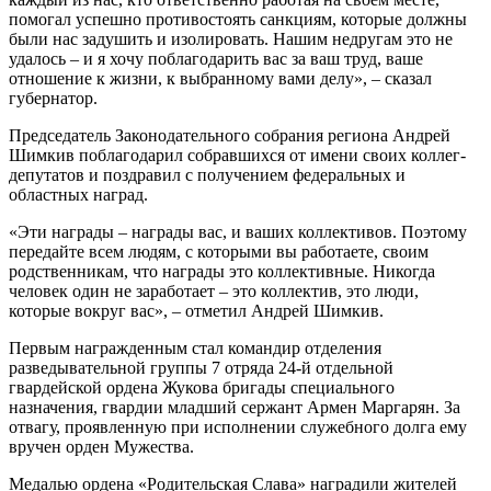
помогал успешно противостоять санкциям, которые должны
были нас задушить и изолировать. Нашим недругам это не
удалось – и я хочу поблагодарить вас за ваш труд, ваше
отношение к жизни, к выбранному вами делу», – сказал
губернатор.
Председатель Законодательного собрания региона Андрей
Шимкив поблагодарил собравшихся от имени своих коллег-
депутатов и поздравил с получением федеральных и
областных наград.
«Эти награды – награды вас, и ваших коллективов. Поэтому
передайте всем людям, с которыми вы работаете, своим
родственникам, что награды это коллективные. Никогда
человек один не заработает – это коллектив, это люди,
которые вокруг вас», – отметил Андрей Шимкив.
Первым награжденным стал командир отделения
разведывательной группы 7 отряда 24-й отдельной
гвардейской ордена Жукова бригады специального
назначения, гвардии младший сержант Армен Маргарян. За
отвагу, проявленную при исполнении служебного долга ему
вручен орден Мужества.
Медалью ордена «Родительская Слава» наградили жителей