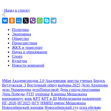
Назад к списку
Политика
Экономика
Общество
Происшествия
ЖКХ и транспорт
Наука и образование
Спорт
Культура
Новости компаний
9Мая
Академгородок 2.0
Академпарк
аресты ученых
Бердск
Ветлужская_3
Восточный обход
выборы-2025
Дело Архипова
дело Украинцева
делоПироговой
День города программа
День Победы
ДТП
здоровье
Клиника Мешалкина
коронавирус
корь
КРТ
КРТ в Щ
Мобилизация
назначение
НГ-2026
НГ2025
НГУ
НМИЦ имени Мешалкина
Новосибирский зоопарк
Новосибирский суд
оспа обезьян