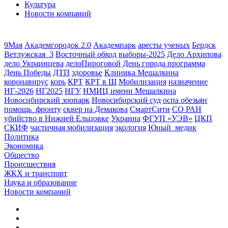
Культура
Новости компаний
9Мая
Академгородок 2.0
Академпарк
аресты ученых
Бердск
Ветлужская_3
Восточный обход
выборы-2025
Дело Архипова
дело Украинцева
делоПироговой
День города программа
День Победы
ДТП
здоровье
Клиника Мешалкина
коронавирус
корь
КРТ
КРТ в Щ
Мобилизация
назначение
НГ-2026
НГ2025
НГУ
НМИЦ имени Мешалкина
Новосибирский зоопарк
Новосибирский суд
оспа обезьян
помощь_фронту
сквер на Демакова
СмартСити
СО РАН
убийство в Нижней Ельцовке
Украина
ФГУП «УЭВ»
ЦКП
СКИФ
частичная мобилизация
экология
Юный_медик
Политика
Экономика
Общество
Происшествия
ЖКХ и транспорт
Наука и образование
Новости компаний