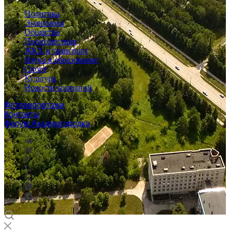
Политика
Экономика
Общество
Происшествия
ЖКХ и транспорт
Наука и образование
Спорт
Культура
Новости компаний
Фоторепортажи
Контакты
Форум Академгородка