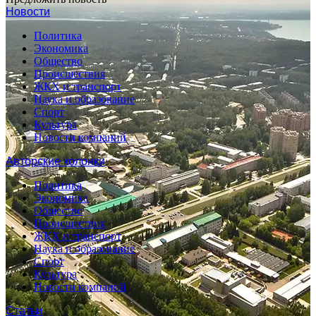
Новости
Политика
Экономика
Общество
Происшествия
ЖКХ и транспорт
Наука и образование
Спорт
Культура
Новости компаний
Авторские колонки
Политика
Экономика
Общество
Происшествия
ЖКХ и транспорт
Наука и образование
Спорт
Культура
Новости компаний
Статьи