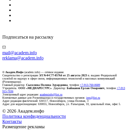
Подписаться на рассылку
mail@academ.info
reklama@academ.info
© Академ.Инфо
(academ.info) — сетевое издание.
Свидетельство о регистрации
ЭЛ №ФС77-85764 от 25 августа 2023 г.
выдано Федеральной
службой по надзору в сфере связи, информационных технологий и массовых коммуникаций
(Роскомнадзор).
Главный редактор:
Сысолина Полина Эдуардовна
, телефон
+7-913-760-0689
Учредитель:
ООО «МЕДИАРЕСУРС»
. Директор:
Байжанов Ерлан Омарович
, телефон
+7-913
915-7036
Электронный адрес редакции:
academinfo@list.ru
Контактные данные для Роскомнадзора и государственных органов:
irex@list.ru
Адрес редакции фактический: 630117, Новосибирск, улица Полевая, 3
Адрес для корреспонденции: 630055, Новосибирск, ул. Разъездная, 10, цокольный этаж, офис 5.
© 2026 Академ.инфо
Политика конфиденциальности
Контакты
Размещение рекламы