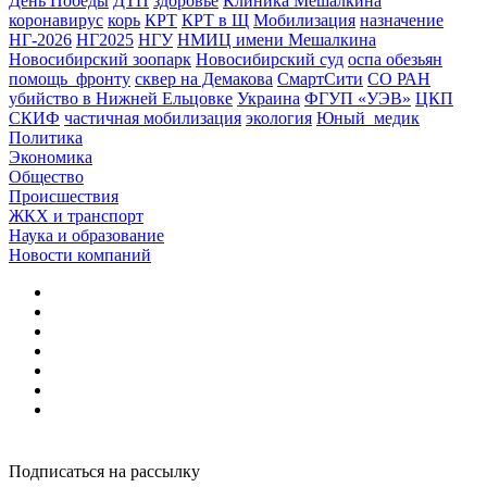
День Победы
ДТП
здоровье
Клиника Мешалкина
коронавирус
корь
КРТ
КРТ в Щ
Мобилизация
назначение
НГ-2026
НГ2025
НГУ
НМИЦ имени Мешалкина
Новосибирский зоопарк
Новосибирский суд
оспа обезьян
помощь_фронту
сквер на Демакова
СмартСити
СО РАН
убийство в Нижней Ельцовке
Украина
ФГУП «УЭВ»
ЦКП
СКИФ
частичная мобилизация
экология
Юный_медик
Политика
Экономика
Общество
Происшествия
ЖКХ и транспорт
Наука и образование
Новости компаний
Подписаться на рассылку