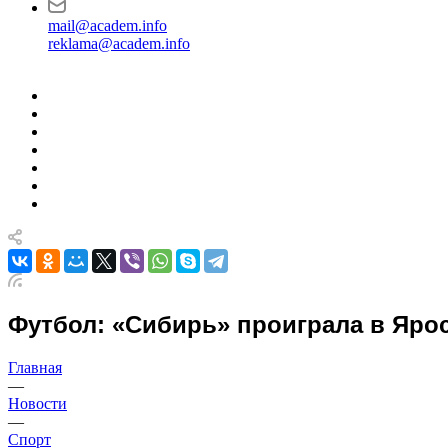
mail@academ.info
reklama@academ.info
Футбол: «Сибирь» проиграла в Яро
Главная
—
Новости
—
Спорт