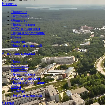
Новости
Политика
Экономика
Общество
Происшествия
ЖКХ и транспорт
Наука и образование
Спорт
Культура
Новости компаний
Авторские колонки
Политика
Экономика
Общество
Происшествия
ЖКХ и транспорт
Наука и образование
Спорт
Культура
Новости компаний
Статьи