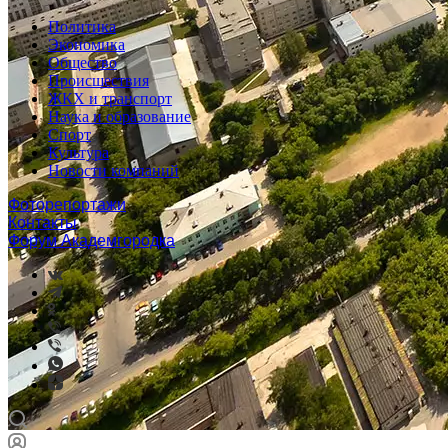
Политика
Экономика
Общество
Происшествия
ЖКХ и транспорт
Наука и образование
Спорт
Культура
Новости компаний
Фоторепортажи
Контакты
Форум Академгородка