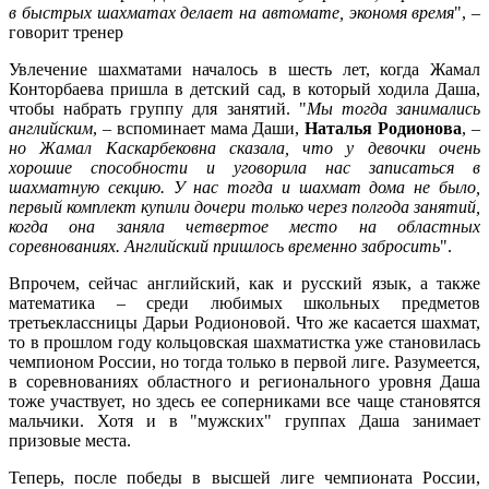
в быстрых шахматах делает на автомате, экономя время
", –
говорит тренер
Увлечение шахматами началось в шесть лет, когда Жамал
Конторбаева пришла в детский сад, в который ходила Даша,
чтобы набрать группу для занятий. "
Мы тогда занимались
английским
, – вспоминает мама Даши,
Наталья Родионова
, –
но Жамал Каскарбековна сказала, что у девочки очень
хорошие способности и уговорила нас записаться в
шахматную секцию. У нас тогда и шахмат дома не было,
первый комплект купили дочери только через полгода занятий,
когда она заняла четвертое место на областных
соревнованиях. Английский пришлось временно забросить
".
Впрочем, сейчас английский, как и русский язык, а также
математика – среди любимых школьных предметов
третьеклассницы Дарьи Родионовой. Что же касается шахмат,
то в прошлом году кольцовская шахматистка уже становилась
чемпионом России, но тогда только в первой лиге. Разумеется,
в соревнованиях областного и регионального уровня Даша
тоже участвует, но здесь ее соперниками все чаще становятся
мальчики. Хотя и в "мужских" группах Даша занимает
призовые места.
Теперь, после победы в высшей лиге чемпионата России,