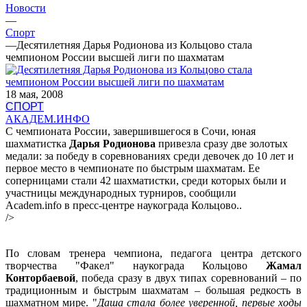
Новости
—
Спорт
—
Десятилетняя Дарья Родионова из Кольцово стала
чемпионом России высшей лиги по шахматам
18 мая, 2008
СПОРТ
АКАДЕМ.ИНФО
С чемпионата России, завершившегося в Сочи, юная
шахматистка
Дарья Родионова
привезла сразу две золотых
медали: за победу в соревнованиях среди девочек до 10 лет и
первое место в чемпионате по быстрым шахматам. Ее
соперницами стали 42 шахматистки, среди которых были и
участницы международных турниров, сообщили
Academ.info в пресс-центре наукограда Кольцово..
/>
По словам тренера чемпиона, педагога центра детского
творчества "Факел" наукограда Кольцово
Жамал
Конторбаевой
, победа сразу в двух типах соревнований – по
традиционным и быстрым шахматам – большая редкость в
шахматном мире. "
Даша стала более уверенной, первые ходы