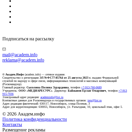
Подписаться на рассылку
mail@academ.info
reklama@academ.info
© Академ.Инфо
(academ.info) — сетевое издание.
Свидетельство о регистрации
ЭЛ №ФС77-85764 от 25 августа 2023 г.
выдано Федеральной
службой по надзору в сфере связи, информационных технологий и массовых коммуникаций
(Роскомнадзор).
Главный редактор:
Сысолина Полина Эдуардовна
, телефон
+7-913-760-0689
Учредитель:
ООО «МЕДИАРЕСУРС»
. Директор:
Байжанов Ерлан Омарович
, телефон
+7-913
915-7036
Электронный адрес редакции:
academinfo@list.ru
Контактные данные для Роскомнадзора и государственных органов:
irex@list.ru
Адрес редакции фактический: 630117, Новосибирск, улица Полевая, 3
Адрес для корреспонденции: 630055, Новосибирск, ул. Разъездная, 10, цокольный этаж, офис 5.
© 2026 Академ.инфо
Политика конфиденциальности
Контакты
Размещение рекламы