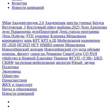
Культура
Новости компаний
9Мая
Академгородок 2.0
Академпарк
аресты ученых
Бердск
Ветлужская_3
Восточный обход
выборы-2025
Дело Архипова
дело Украинцева
делоПироговой
День города программа
День Победы
ДТП
здоровье
Клиника Мешалкина
коронавирус
корь
КРТ
КРТ в Щ
Мобилизация
назначение
НГ-2026
НГ2025
НГУ
НМИЦ имени Мешалкина
Новосибирский зоопарк
Новосибирский суд
оспа обезьян
помощь_фронту
сквер на Демакова
СмартСити
СО РАН
убийство в Нижней Ельцовке
Украина
ФГУП «УЭВ»
ЦКП
СКИФ
частичная мобилизация
экология
Юный_медик
Политика
Экономика
Общество
Происшествия
ЖКХ и транспорт
Наука и образование
Новости компаний