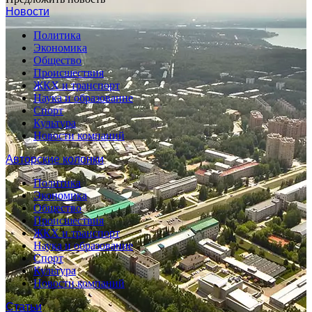
Новости
Политика
Экономика
Общество
Происшествия
ЖКХ и транспорт
Наука и образование
Спорт
Культура
Новости компаний
Авторские колонки
Политика
Экономика
Общество
Происшествия
ЖКХ и транспорт
Наука и образование
Спорт
Культура
Новости компаний
Статьи