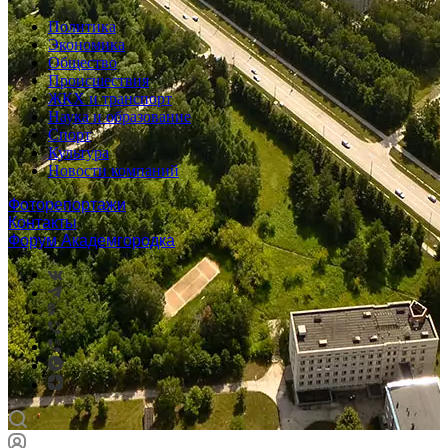
Политика
Экономика
Общество
Происшествия
ЖКХ и транспорт
Наука и образование
Спорт
Культура
Новости компаний
Фоторепортажи
Контакты
Форум Академгородка