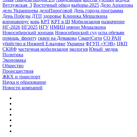
Ветлужская_3
Восточный обход
выборы-2025
Дело Архипова
дело Украинцева
делоПироговой
День города программа
День Победы
ДТП
здоровье
Клиника Мешалкина
коронавирус
корь
КРТ
КРТ в Щ
Мобилизация
назначение
НГ-2026
НГ2025
НГУ
НМИЦ имени Мешалкина
Новосибирский зоопарк
Новосибирский суд
оспа обезьян
помощь_фронту
сквер на Демакова
СмартСити
СО РАН
убийство в Нижней Ельцовке
Украина
ФГУП «УЭВ»
ЦКП
СКИФ
частичная мобилизация
экология
Юный_медик
Политика
Экономика
Общество
Происшествия
ЖКХ и транспорт
Наука и образование
Новости компаний