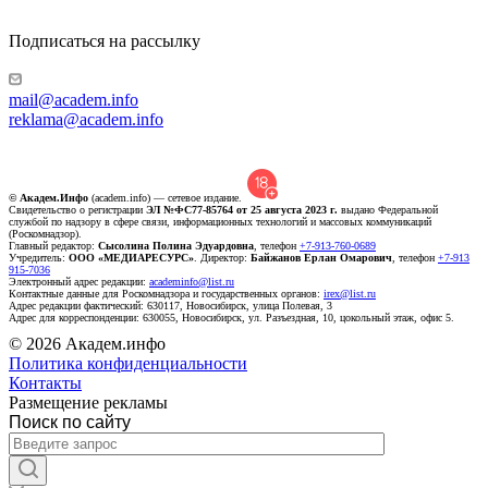
Подписаться на рассылку
mail@academ.info
reklama@academ.info
© Академ.Инфо
(academ.info) — сетевое издание.
Свидетельство о регистрации
ЭЛ №ФС77-85764 от 25 августа 2023 г.
выдано Федеральной
службой по надзору в сфере связи, информационных технологий и массовых коммуникаций
(Роскомнадзор).
Главный редактор:
Сысолина Полина Эдуардовна
, телефон
+7-913-760-0689
Учредитель:
ООО «МЕДИАРЕСУРС»
. Директор:
Байжанов Ерлан Омарович
, телефон
+7-913
915-7036
Электронный адрес редакции:
academinfo@list.ru
Контактные данные для Роскомнадзора и государственных органов:
irex@list.ru
Адрес редакции фактический: 630117, Новосибирск, улица Полевая, 3
Адрес для корреспонденции: 630055, Новосибирск, ул. Разъездная, 10, цокольный этаж, офис 5.
© 2026 Академ.инфо
Политика конфиденциальности
Контакты
Размещение рекламы
Поиск по сайту