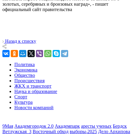
золотых, серебряных и бронзовых наград», - пишет
официальный сайт правительства
Назад к списку
Политика
Экономика
Общество
Происшествия
ЖКХ и транспорт
Наука и образование
Спорт
Культура
Новости компаний
9Мая
Академгородок 2.0
Академпарк
аресты ученых
Бердск
Ветлужская_3
Восточный обход
выборы-2025
Дело Архипова