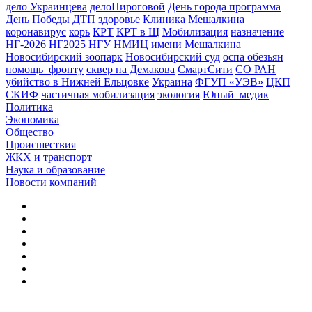
дело Украинцева
делоПироговой
День города программа
День Победы
ДТП
здоровье
Клиника Мешалкина
коронавирус
корь
КРТ
КРТ в Щ
Мобилизация
назначение
НГ-2026
НГ2025
НГУ
НМИЦ имени Мешалкина
Новосибирский зоопарк
Новосибирский суд
оспа обезьян
помощь_фронту
сквер на Демакова
СмартСити
СО РАН
убийство в Нижней Ельцовке
Украина
ФГУП «УЭВ»
ЦКП
СКИФ
частичная мобилизация
экология
Юный_медик
Политика
Экономика
Общество
Происшествия
ЖКХ и транспорт
Наука и образование
Новости компаний