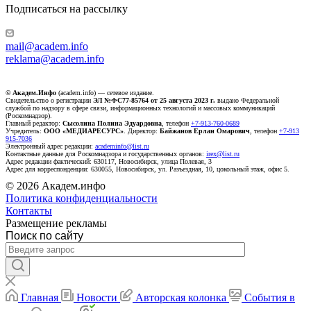
Подписаться на рассылку
mail@academ.info
reklama@academ.info
© Академ.Инфо
(academ.info) — сетевое издание.
Свидетельство о регистрации
ЭЛ №ФС77-85764 от 25 августа 2023 г.
выдано Федеральной
службой по надзору в сфере связи, информационных технологий и массовых коммуникаций
(Роскомнадзор).
Главный редактор:
Сысолина Полина Эдуардовна
, телефон
+7-913-760-0689
Учредитель:
ООО «МЕДИАРЕСУРС»
. Директор:
Байжанов Ерлан Омарович
, телефон
+7-913
915-7036
Электронный адрес редакции:
academinfo@list.ru
Контактные данные для Роскомнадзора и государственных органов:
irex@list.ru
Адрес редакции фактический: 630117, Новосибирск, улица Полевая, 3
Адрес для корреспонденции: 630055, Новосибирск, ул. Разъездная, 10, цокольный этаж, офис 5.
© 2026 Академ.инфо
Политика конфиденциальности
Контакты
Размещение рекламы
Поиск по сайту
Главная
Новости
Авторская колонка
События в