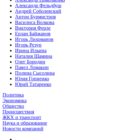
Александр Фельдбуш
Андрей Соболевский
Антон Бурмистров
Василиса Волкова
Виктория Ферле
Ерлан Байжанов
Игорь Лихоманов
Игорь Резун
Ирина Ильина
Наталия Шамина
Олег Бородин
Павел Ломакин
Полина Сысолина
Юлия Гопиенко
Юрий Татаренко
Политика
Экономика
Общество
Происшествия
ЖКХ и транспорт
Наука и образование
Новости компаний