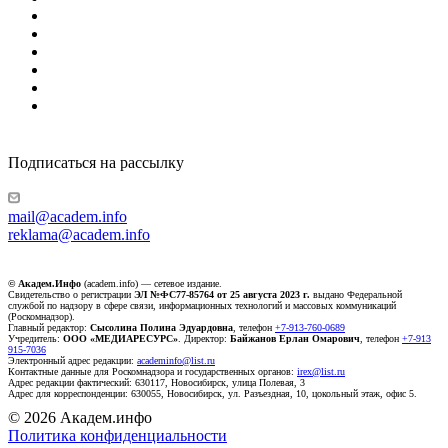
Подписаться на рассылку
mail@academ.info
reklama@academ.info
© Академ.Инфо
(academ.info) — сетевое издание.
Свидетельство о регистрации
ЭЛ №ФС77-85764 от 25 августа 2023 г.
выдано Федеральной
службой по надзору в сфере связи, информационных технологий и массовых коммуникаций
(Роскомнадзор).
Главный редактор:
Сысолина Полина Эдуардовна
, телефон
+7-913-760-0689
Учредитель:
ООО «МЕДИАРЕСУРС»
. Директор:
Байжанов Ерлан Омарович
, телефон
+7-913
915-7036
Электронный адрес редакции:
academinfo@list.ru
Контактные данные для Роскомнадзора и государственных органов:
irex@list.ru
Адрес редакции фактический: 630117, Новосибирск, улица Полевая, 3
Адрес для корреспонденции: 630055, Новосибирск, ул. Разъездная, 10, цокольный этаж, офис 5.
© 2026 Академ.инфо
Политика конфиденциальности