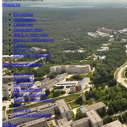
Новости
Политика
Экономика
Общество
Происшествия
ЖКХ и транспорт
Наука и образование
Спорт
Культура
Новости компаний
Авторские колонки
Политика
Экономика
Общество
Происшествия
ЖКХ и транспорт
Наука и образование
Спорт
Культура
Новости компаний
Статьи