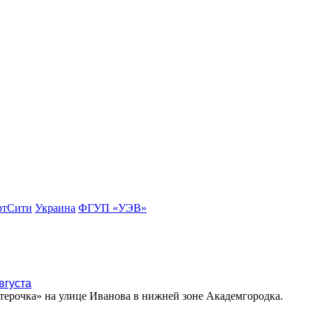
ртСити
Украина
ФГУП «УЭВ»
вгуста
ятерочка» на улице Иванова в нижней зоне Академгородка.