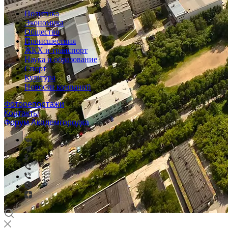
Политика
Экономика
Общество
Происшествия
ЖКХ и транспорт
Наука и образование
Спорт
Культура
Новости компаний
Фоторепортажи
Контакты
Форум Академгородка