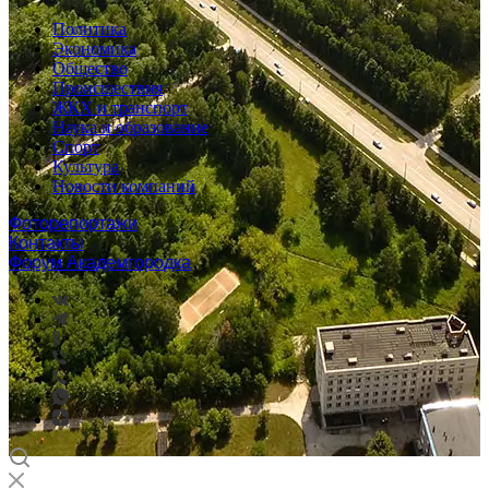
Политика
Экономика
Общество
Происшествия
ЖКХ и транспорт
Наука и образование
Спорт
Культура
Новости компаний
Фоторепортажи
Контакты
Форум Академгородка