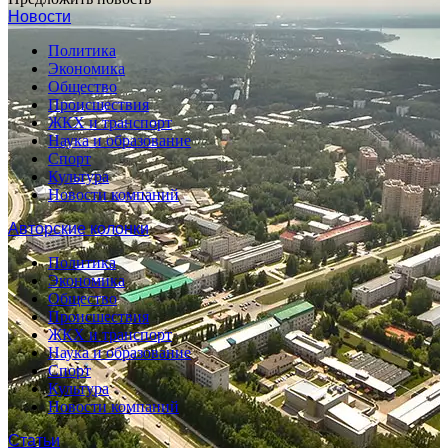
Новости
Политика
Экономика
Общество
Происшествия
ЖКХ и транспорт
Наука и образование
Спорт
Культура
Новости компаний
Авторские колонки
Политика
Экономика
Общество
Происшествия
ЖКХ и транспорт
Наука и образование
Спорт
Культура
Новости компаний
Статьи