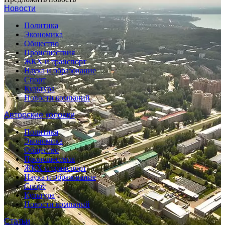
Новости
Политика
Экономика
Общество
Происшествия
ЖКХ и транспорт
Наука и образование
Спорт
Культура
Новости компаний
Авторские колонки
Политика
Экономика
Общество
Происшествия
ЖКХ и транспорт
Наука и образование
Спорт
Культура
Новости компаний
Статьи