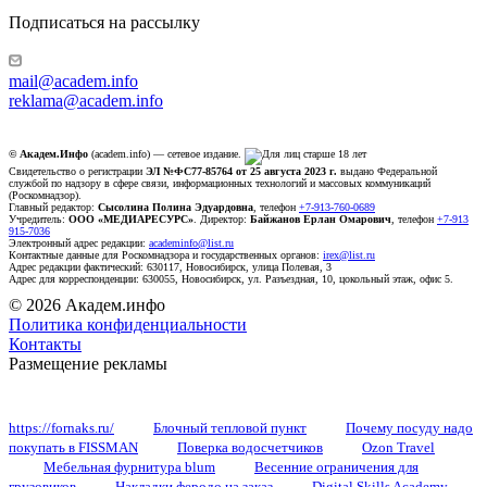
Подписаться на рассылку
mail@academ.info
reklama@academ.info
© Академ.Инфо
(academ.info) — сетевое издание.
Свидетельство о регистрации
ЭЛ №ФС77-85764 от 25 августа 2023 г.
выдано Федеральной
службой по надзору в сфере связи, информационных технологий и массовых коммуникаций
(Роскомнадзор).
Главный редактор:
Сысолина Полина Эдуардовна
, телефон
+7-913-760-0689
Учредитель:
ООО «МЕДИАРЕСУРС»
. Директор:
Байжанов Ерлан Омарович
, телефон
+7-913
915-7036
Электронный адрес редакции:
academinfo@list.ru
Контактные данные для Роскомнадзора и государственных органов:
irex@list.ru
Адрес редакции фактический: 630117, Новосибирск, улица Полевая, 3
Адрес для корреспонденции: 630055, Новосибирск, ул. Разъездная, 10, цокольный этаж, офис 5.
© 2026 Академ.инфо
Политика конфиденциальности
Контакты
Размещение рекламы
https://fornaks.ru/
Блочный тепловой пункт
Почему посуду надо
покупать в FISSMAN
Поверка водосчетчиков
Ozon Travel
Мебельная фурнитура blum
Весенние ограничения для
грузовиков
Накладки феродо на заказ
Digital Skills Academy