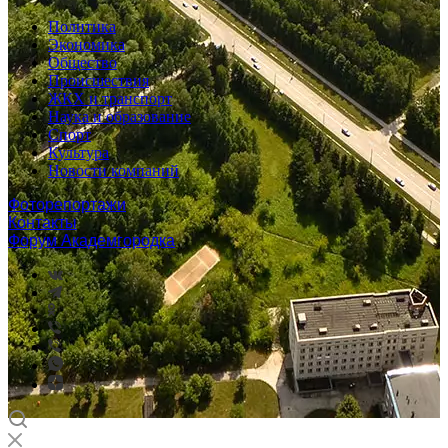
Политика
Экономика
Общество
Происшествия
ЖКХ и транспорт
Наука и образование
Спорт
Культура
Новости компаний
Фоторепортажи
Контакты
Форум Академгородка