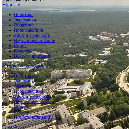
Новости
Политика
Экономика
Общество
Происшествия
ЖКХ и транспорт
Наука и образование
Спорт
Культура
Новости компаний
Авторские колонки
Политика
Экономика
Общество
Происшествия
ЖКХ и транспорт
Наука и образование
Спорт
Культура
Новости компаний
Статьи