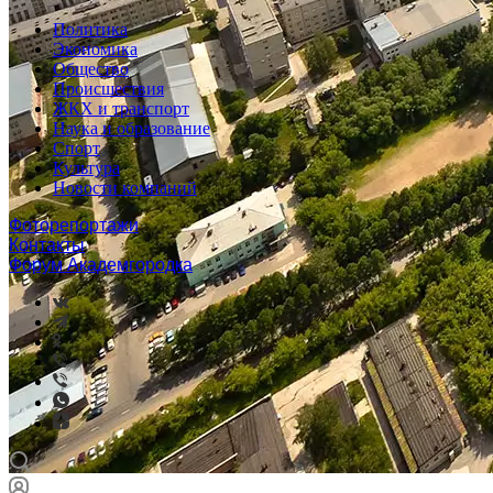
Политика
Экономика
Общество
Происшествия
ЖКХ и транспорт
Наука и образование
Спорт
Культура
Новости компаний
Фоторепортажи
Контакты
Форум Академгородка