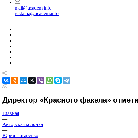
mail@academ.info
reklama@academ.info
Директор «Красного факела» отмет
Главная
—
Авторская колонка
—
Юрий Татаренко