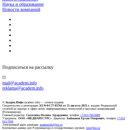
Наука и образование
Новости компаний
Подписаться на рассылку
mail@academ.info
reklama@academ.info
© Академ.Инфо
(academ.info) — сетевое издание.
Свидетельство о регистрации
ЭЛ №ФС77-85764 от 25 августа 2023 г.
выдано Федеральной
службой по надзору в сфере связи, информационных технологий и массовых коммуникаций
(Роскомнадзор).
Главный редактор:
Сысолина Полина Эдуардовна
, телефон
+7-913-760-0689
Учредитель:
ООО «МЕДИАРЕСУРС»
. Директор:
Байжанов Ерлан Омарович
, телефон
+7-913
915-7036
Электронный адрес редакции:
academinfo@list.ru
Контактные данные для Роскомнадзора и государственных органов:
irex@list.ru