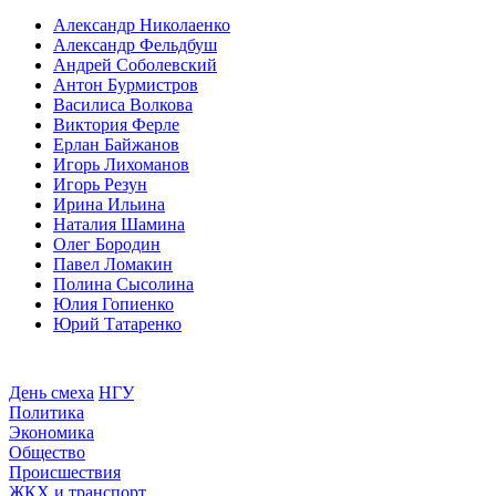
Александр Николаенко
Александр Фельдбуш
Андрей Соболевский
Антон Бурмистров
Василиса Волкова
Виктория Ферле
Ерлан Байжанов
Игорь Лихоманов
Игорь Резун
Ирина Ильина
Наталия Шамина
Олег Бородин
Павел Ломакин
Полина Сысолина
Юлия Гопиенко
Юрий Татаренко
День смеха
НГУ
Политика
Экономика
Общество
Происшествия
ЖКХ и транспорт