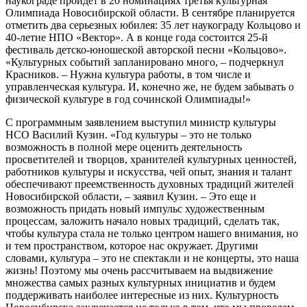
наукограде пройдет в 20 номинациях третья культурная
Олимпиада Новосибирской области. В сентябре планируется
отметить два серьезных юбилея: 35 лет наукограду Кольцово и
40-летие НПО «Вектор». А в конце года состоится 25-й
фестиваль детско-юношеской авторской песни «Кольцово».
«Культурных событий запланировано много, – подчеркнул
Красников. – Нужна культура работы, в том числе и
управленческая культура. И, конечно же, не будем забывать о
физической культуре в год сочинской Олимпиады!»
С программным заявлением выступил министр культуры
НСО Василий Кузин. «Год культуры – это не только
возможность в полной мере оценить деятельность
просветителей и творцов, хранителей культурных ценностей,
работников культуры и искусства, чей опыт, знания и талант
обеспечивают преемственность духовных традиций жителей
Новосибирской области, – заявил Кузин. – Это еще и
возможность придать новый импульс художественным
процессам, заложить начало новых традиций, сделать так,
чтобы культура стала не только центром нашего внимания, но
и тем пространством, которое нас окружает. Другими
словами, культура – это не спектакли и не концерты, это наша
жизнь! Поэтому мы очень рассчитываем на выдвижение
множества самых разных культурных инициатив и будем
поддерживать наиболее интересные из них. Культурность