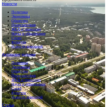
Новости
Политика
Экономика
Общество
Происшествия
ЖКХ и транспорт
Наука и образование
Спорт
Культура
Новости компаний
Авторские колонки
Политика
Экономика
Общество
Происшествия
ЖКХ и транспорт
Наука и образование
Спорт
Культура
Новости компаний
Статьи