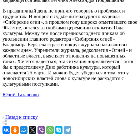
выдающегося земляка летчика Александра Покрышкина.
В праздничный день не принято говорить о проблемах и
трудностях. И вопрос о судьбе литературного журнала
«Сибирские огни», в прошлом году широко отметившего свое
90-летие, остался за скобками церемонии открытия Года
культуры. Между тем после предновогоднего приказа об
увольнении главного редактора «Сибирских огней»
Владимира Берязева страсти вокруг журнала накаляются с
каждым днем. Учредители журнала, редколлегия «Огней» и
областные власти, выясняют отношения на повышенных
тонах. Хочется надеяться, эта ситуация нормализуется – хотя
бы к предстоящему Дню работника культуры, который
отмечается 25 марта. И можно будет убедиться в том, что у
новосибирских властей слова о культуре не расходятся с
культурными поступками.
Юрий Татаренко
Назад к списку