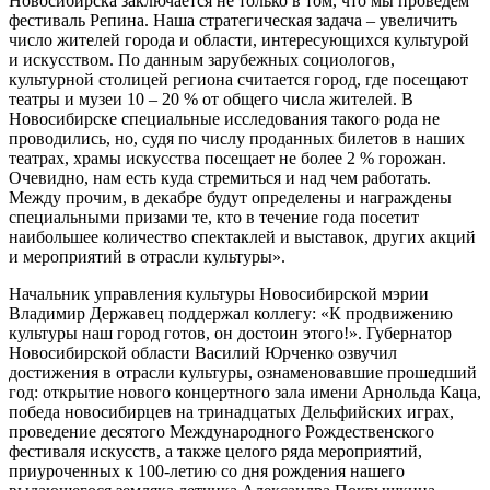
Новосибирска заключается не только в том, что мы проведем
фестиваль Репина. Наша стратегическая задача – увеличить
число жителей города и области, интересующихся культурой
и искусством. По данным зарубежных социологов,
культурной столицей региона считается город, где посещают
театры и музеи 10 – 20 % от общего числа жителей. В
Новосибирске специальные исследования такого рода не
проводились, но, судя по числу проданных билетов в наших
театрах, храмы искусства посещает не более 2 % горожан.
Очевидно, нам есть куда стремиться и над чем работать.
Между прочим, в декабре будут определены и награждены
специальными призами те, кто в течение года посетит
наибольшее количество спектаклей и выставок, других акций
и мероприятий в отрасли культуры».
Начальник управления культуры Новосибирской мэрии
Владимир Державец поддержал коллегу: «К продвижению
культуры наш город готов, он достоин этого!». Губернатор
Новосибирской области Василий Юрченко озвучил
достижения в отрасли культуры, ознаменовавшие прошедший
год: открытие нового концертного зала имени Арнольда Каца,
победа новосибирцев на тринадцатых Дельфийских играх,
проведение десятого Международного Рождественского
фестиваля искусств, а также целого ряда мероприятий,
приуроченных к 100-летию со дня рождения нашего