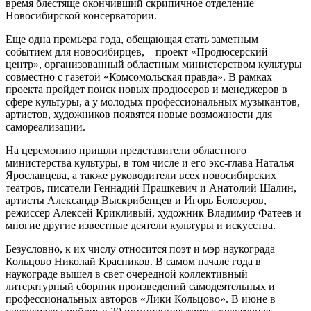
время блестяще окончивший скрипичное отделение
Новосибирской консерватории.
Еще одна премьера года, обещающая стать заметным
событием для новосибирцев, – проект «Продюсерский
центр», организованный областным министерством культуры
совместно с газетой «Комсомольская правда». В рамках
проекта пройдет поиск новых продюсеров и менеджеров в
сфере культуры, а у молодых профессиональных музыкантов,
артистов, художников появятся новые возможности для
самореализации.
На церемонию пришли представители областного
министерства культуры, в том числе и его экс-глава Наталья
Ярославцева, а также руководители всех новосибирских
театров, писатели Геннадий Прашкевич и Анатолий Шалин,
артисты Александр Выскрибенцев и Игорь Белозеров,
режиссер Алексей Крикливый, художник Владимир Фатеев и
многие другие известные деятели культуры и искусства.
Безусловно, к их числу относится поэт и мэр наукограда
Кольцово Николай Красников. В самом начале года в
наукограде вышел в свет очередной коллективный
литературный сборник произведений самодеятельных и
профессиональных авторов «Лики Кольцово». В июне в