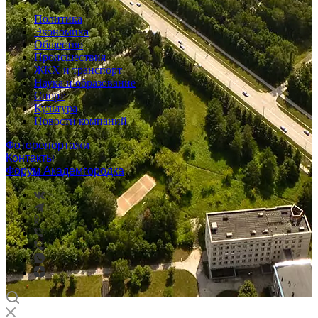
Политика
Экономика
Общество
Происшествия
ЖКХ и транспорт
Наука и образование
Спорт
Культура
Новости компаний
Фоторепортажи
Контакты
Форум Академгородка