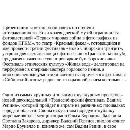
Презентации заметно различались по степени
интерактивности. Если краеведческий музей ограничился
фотовыставкой «Первая мировая война в фотографиях из
фондов НГКМ», то театр «Красный факел», готовящийся в
мае провести третий фестиваль «Ново-Сибирский транзит»,
устроил для всех желающих фотосессию «Транзит» на носу!»,
предлагая в качестве сувениров яркие бутафорские очки.
Фестиваль этнических культур «Живая вода» делегировал на
перформанс в оперный мастера горлового пения, а
многочисленные участники военно-исторического фестиваля
«Сибирский огонь» радовали глаз разнообразием костюмов…
Один из самых крупных и значимых культурных проектов –
новый двухнедельный «Транссибирский фестиваль Вадима
Репина», который пройдет в апреле на различных площадках
города и области. Своим искусством порадуют публику
мировые звезды: меццо-сопрано Ольга Бородина, балерина
Светлана Захарова, дирижер Валерий Гергиев, виолончелист
Марио Брунелло и, конечно же, сам Вадим Репин, в свое