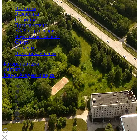
Политика
Экономика
Общество
Происшествия
ЖКХ и транспорт
Наука и образование
Спорт
Культура
Новости компаний
Фоторепортажи
Контакты
Форум Академгородка