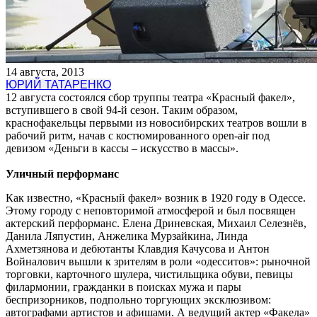
14 августа, 2013
ЮРИЙ ТАТАРЕНКО
12 августа состоялся сбор труппы театра «Красный факел»,
вступившего в свой 94-й сезон. Таким образом,
краснофакельцы первыми из новосибирских театров вошли в
рабочий ритм, начав с костюмированного open-air под
девизом «Деньги в кассы – искусство в массы».
Уличный перформанс
Как известно, «Красный факел» возник в 1920 году в Одессе.
Этому городу с неповторимой атмосферой и был посвящен
актерский перформанс. Елена Дриневская, Михаил Селезнёв,
Данила Ляпустин, Анжелика Мурзайкина, Линда
Ахметзянова и дебютанты Клавдия Качусова и Антон
Войналович вышли к зрителям в роли «одесситов»: рыночной
торговки, карточного шулера, чистильщика обуви, певицы
филармонии, гражданки в поисках мужа и пары
беспризорников, подпольно торгующих эксклюзивом:
автографами артистов и афишами. А ведущий актер «Факела»