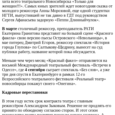
хита всего театрального Новосибирска «Только для
женщин!!!». Самых юных зрителей ждет новогодняя сказка от
молодого режиссера Анны Морозовой, еще одной студентки
НГТИ, выпустившей не так давно в ГДТ под руководством
Сергея Афанасьева задорную «Пеппи Длинныйчулок».
В марте
столичный режиссер, преподаватель РАТИ
Екатерина Гранитова представит на большой сцене «Красного
факела» свою версию пьесы Островского «Невольницы», в
мае питерец Дмитрий Егоров, режиссер спектакля «История
города Глупова» по Салтыкову-Щедрину, вынесет на суд
публики работу, название которой пока обсуждается.
Меньше чем через месяц «Красный факел» отправляется на
восьмой Международный театральный фестиваль «Встречи в
Одессе», где
4 сентября
сыграет спектакль «Без слов», а уже
три дня спустя в Екатеринбурге в рамках 12-го
Всероссийского театрального фестиваля «Реальный театр»
новосибирцы покажут своего «Онегина».
Кадровые перестановки
В этом году истек срок контракта театра с главным
режиссёром Александром Зыковым. Решение не продлять его
принято по обоюдному согласию сторон. И этот сезон
руководство театра посвятит поискам нового главрежа. А