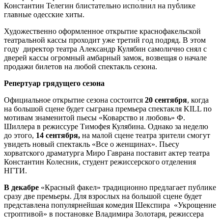
Константин Телегин блистательно исполнил на публике
главные одесские хиты.
Художественно оформленное открытие краснофакельской
театральной кассы проходит уже третий год подряд. В этом
году директор театра Александр Кулябин самолично снял с
дверей кассы огромный амбарный замок, возвещая о начале
продажи билетов на любой спектакль сезона.
Репертуар грядущего сезона
Официальное открытие сезона состоится
20 сентября
, когда
на большой сцене будет сыграна премьера спектакля KILL по
мотивам знаменитой пьесы «Коварство и любовь» Ф.
Шиллера в режиссуре Тимофея Кулябина. Однако за неделю
до этого,
14 сентября,
на малой сцене театра зрители смогут
увидеть новый спектакль «Все о женщинах». Пьесу
хорватского драматурга Миро Гаврана поставит актер театра
Константин Колесник, студент режиссерского отделения
НГТИ.
В декабре
«Красный факел» традиционно предлагает публике
сразу две премьеры. Для взрослых на большой сцене будет
представлена популярнейшая комедия Шекспира «Укрощение
строптивой» в постановке Владимира Золотаря, режиссера