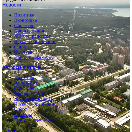
Новости
Политика
Экономика
Общество
Происшествия
ЖКХ и транспорт
Наука и образование
Спорт
Культура
Новости компаний
Авторские колонки
Политика
Экономика
Общество
Происшествия
ЖКХ и транспорт
Наука и образование
Спорт
Культура
Новости компаний
Статьи