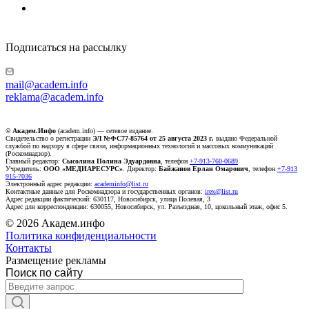
Подписаться на рассылку
mail@academ.info
reklama@academ.info
© Академ.Инфо
(academ.info) — сетевое издание.
Свидетельство о регистрации
ЭЛ №ФС77-85764 от 25 августа 2023 г.
выдано Федеральной
службой по надзору в сфере связи, информационных технологий и массовых коммуникаций
(Роскомнадзор).
Главный редактор:
Сысолина Полина Эдуардовна
, телефон
+7-913-760-0689
Учредитель:
ООО «МЕДИАРЕСУРС»
. Директор:
Байжанов Ерлан Омарович
, телефон
+7-913
915-7036
Электронный адрес редакции:
academinfo@list.ru
Контактные данные для Роскомнадзора и государственных органов:
irex@list.ru
Адрес редакции фактический: 630117, Новосибирск, улица Полевая, 3
Адрес для корреспонденции: 630055, Новосибирск, ул. Разъездная, 10, цокольный этаж, офис 5.
© 2026 Академ.инфо
Политика конфиденциальности
Контакты
Размещение рекламы
Поиск по сайту