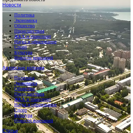
Новости
Политика
Экономика
Общество
Происшествия
ЖКХ и транспорт
Наука и образование
Спорт
Культура
Новости компаний
Авторские колонки
Политика
Экономика
Общество
Происшествия
ЖКХ и транспорт
Наука и образование
Спорт
Культура
Новости компаний
Статьи