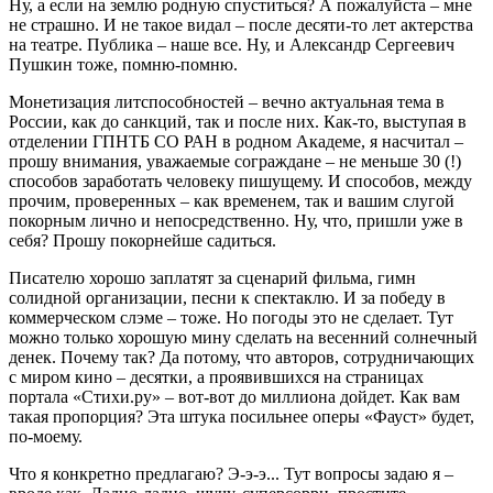
Ну, а если на землю родную спуститься? А пожалуйста – мне
не страшно. И не такое видал – после десяти-то лет актерства
на театре. Публика – наше все. Ну, и Александр Сергеевич
Пушкин тоже, помню-помню.
Монетизация литспособностей – вечно актуальная тема в
России, как до санкций, так и после них. Как-то, выступая в
отделении ГПНТБ СО РАН в родном Академе, я насчитал –
прошу внимания, уважаемые сограждане – не меньше 30 (!)
способов заработать человеку пишущему. И способов, между
прочим, проверенных – как временем, так и вашим слугой
покорным лично и непосредственно. Ну, что, пришли уже в
себя? Прошу покорнейше садиться.
Писателю хорошо заплатят за сценарий фильма, гимн
солидной организации, песни к спектаклю. И за победу в
коммерческом слэме – тоже. Но погоды это не сделает. Тут
можно только хорошую мину сделать на весенний солнечный
денек. Почему так? Да потому, что авторов, сотрудничающих
с миром кино – десятки, а проявившихся на страницах
портала «Стихи.ру» – вот-вот до миллиона дойдет. Как вам
такая пропорция? Эта штука посильнее оперы «Фауст» будет,
по-моему.
Что я конкретно предлагаю? Э-э-э... Тут вопросы задаю я –