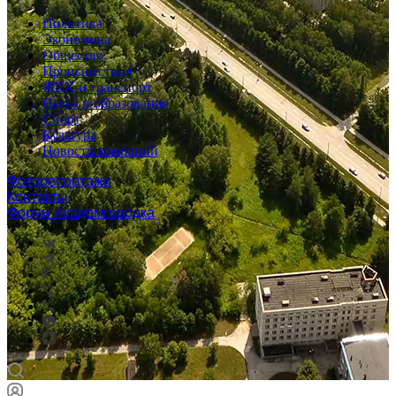
Политика
Экономика
Общество
Происшествия
ЖКХ и транспорт
Наука и образование
Спорт
Культура
Новости компаний
Фоторепортажи
Контакты
Форум Академгородка