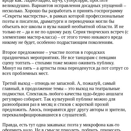
вроде как. Ладно-ладно, шучу, суперсорри, простите
великодушно. Вариантов исправления досадных упущений –
несколько. Хорошо бы разработать и принять госпрограмму
«Секреты мастерства», в рамках которой профессиональные
поэты и писатели, драматурги и переводчики могли бы
объехать все школы и вузы нашей необъятной области. И не
только ее – да и не по одному разу. Серия творческих встреч (с
элементами мастер-класса) – от этого точно никакого вреда
никому не будет, особенно подрастающим поколениям.
Второе предложение – участие поэтов в городских
праздничных мероприятиях. Не все танцорам с певцами
сцену топтать – стихами тоже можно оживить публику.
Минут на пять – а артисты пока переоденутся да пот сотрут со
всех проблемных мест.
Третий выход – отнюдь не запасной. А, пожалуй, самый
главный, в продолжение темы – это выход на театральные
подмостки. Спектакль любого качества худо-бедно аншлаги
регулярно собирает. Так культурной публике можно для
разнообразия раз в месяц и стихов с короткой прозой
предложить. Авось, понравятся друг другу авторы и зрители,
переквалифицировавшиеся в слушателей.
Правда, есть тут одна закавыка: поэта у микрофона как-то
оформить надо. Не в смысле приодеть, побрить, причесать,