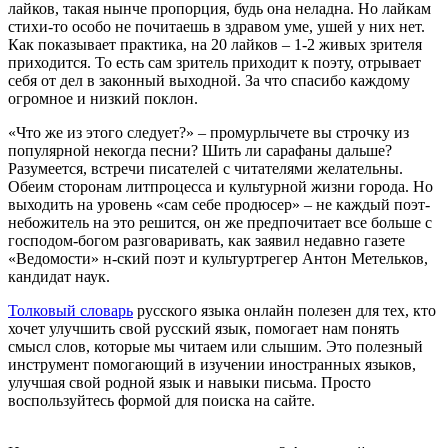
лайков, такая нынче пропорция, будь она неладна. Но лайкам
стихи-то особо не почитаешь в здравом уме, ушей у них нет.
Как показывает практика, на 20 лайков – 1-2 живых зрителя
приходится. То есть сам зритель приходит к поэту, отрывает
себя от дел в законный выходной. За что спасибо каждому
огромное и низкий поклон.
«Что же из этого следует?» – промурлычете вы строчку из
популярной некогда песни? Шить ли сарафаны дальше?
Разумеется, встречи писателей с читателями желательны.
Обеим сторонам литпроцесса и культурной жизни города. Но
выходить на уровень «сам себе продюсер» – не каждый поэт-
небожитель на это решится, он же предпочитает все больше с
господом-богом разговаривать, как заявил недавно газете
«Ведомости» н-ский поэт и культуртрегер Антон Метельков,
кандидат наук.
Толковый словарь
русского языка онлайн полезен для тех, кто
хочет улучшить свой русский язык, помогает нам понять
смысл слов, которые мы читаем или слышим. Это полезный
инструмент помогающий в изучении иностранных языков,
улучшая свой родной язык и навыки письма. Просто
воспользуйтесь формой для поиска на сайте.