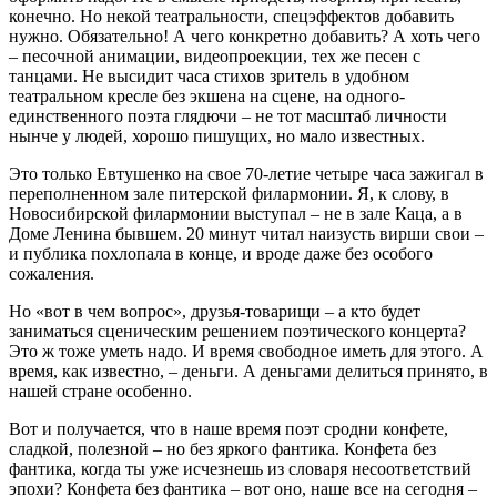
конечно. Но некой театральности, спецэффектов добавить
нужно. Обязательно! А чего конкретно добавить? А хоть чего
– песочной анимации, видеопроекции, тех же песен с
танцами. Не высидит часа стихов зритель в удобном
театральном кресле без экшена на сцене, на одного-
единственного поэта глядючи – не тот масштаб личности
нынче у людей, хорошо пишущих, но мало известных.
Это только Евтушенко на свое 70-летие четыре часа зажигал в
переполненном зале питерской филармонии. Я, к слову, в
Новосибирской филармонии выступал – не в зале Каца, а в
Доме Ленина бывшем. 20 минут читал наизусть вирши свои –
и публика похлопала в конце, и вроде даже без особого
сожаления.
Но «вот в чем вопрос», друзья-товарищи – а кто будет
заниматься сценическим решением поэтического концерта?
Это ж тоже уметь надо. И время свободное иметь для этого. А
время, как известно, – деньги. А деньгами делиться принято, в
нашей стране особенно.
Вот и получается, что в наше время поэт сродни конфете,
сладкой, полезной – но без яркого фантика. Конфета без
фантика, когда ты уже исчезнешь из словаря несоответствий
эпохи? Конфета без фантика – вот оно, наше все на сегодня –