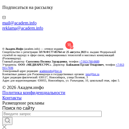
Подписаться на рассылку
mail@academ.info
reklama@academ.info
© Академ.Инфо
(academ.info) — сетевое издание.
Свидетельство о регистрации
ЭЛ №ФС77-85764 от 25 августа 2023 г.
выдано Федеральной
службой по надзору в сфере связи, информационных технологий и массовых коммуникаций
(Роскомнадзор).
Главный редактор:
Сысолина Полина Эдуардовна
, телефон
+7-913-760-0689
Учредитель:
ООО «МЕДИАРЕСУРС»
. Директор:
Байжанов Ерлан Омарович
, телефон
+7-913
915-7036
Электронный адрес редакции:
academinfo@list.ru
Контактные данные для Роскомнадзора и государственных органов:
irex@list.ru
Адрес редакции фактический: 630117, Новосибирск, улица Полевая, 3
Адрес для корреспонденции: 630055, Новосибирск, ул. Разъездная, 10, цокольный этаж, офис 5.
© 2026 Академ.инфо
Политика конфиденциальности
Контакты
Размещение рекламы
Поиск по сайту