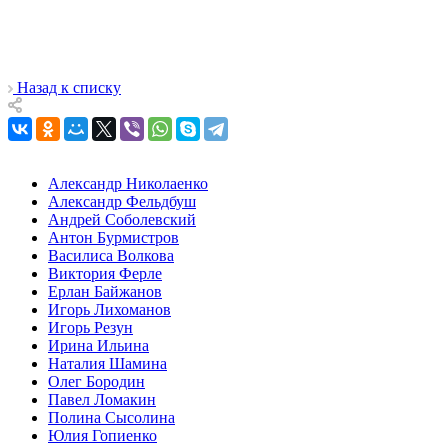
Назад к списку
Александр Николаенко
Александр Фельдбуш
Андрей Соболевский
Антон Бурмистров
Василиса Волкова
Виктория Ферле
Ерлан Байжанов
Игорь Лихоманов
Игорь Резун
Ирина Ильина
Наталия Шамина
Олег Бородин
Павел Ломакин
Полина Сысолина
Юлия Гопиенко