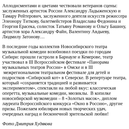
Аплодисментами и цветами чествовали ветеранов сцены:
заслуженных артисток России Александру Ладыженскую и
Тамару Рейтерович, заслуженного деятеля искусств режиссера
Элеонору Титкову, балетмейстеров Владислава Федонина и
Георгия Ерасека, солисток Татьяну Романову и Ольгу Башину,
артистов хора Александру Файн, Валентину Авдыеву,
Людмилу Затонову…
В последние годы коллектив Новосибирского театра
музыкальной комедии возобновил поездки по городам
Сибири: прошли гастроли в Барнауле и Кемерове, театр
участвовал в III Всероссийском фестивале «Панорама
музыкальных театров России» в Омске и в III
межрегиональном театральном фестивале для детей и
подростков «Сибирский кот» в Северске. В репертуаре театра,
который «сохраняется традицией и развивается
экспериментом», спектакли на любой вкус: классическая
оперетта, музыкальные комедии, мюзиклы. В копилке
новосибирской музкомедии – 8 «Золотых масок», диплом
лауреата Всероссийского конкурса «Окно в Россию», другие
призы. Пожелаем юбилярам новых творческих удач,
очередных наград и бесконечной зрительской любви!
Фото Дмитрия Худякова