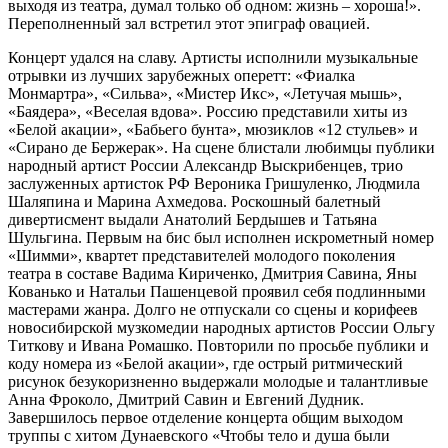
выходя из театра, думал только об одном: жизнь – хороша!».
Переполненный зал встретил этот эпиграф овацией.
Концерт удался на славу. Артисты исполнили музыкальные
отрывки из лучших зарубежных оперетт: «Фиалка
Монмартра», «Сильва», «Мистер Икс», «Летучая мышь»,
«Баядера», «Веселая вдова». Россию представили хиты из
«Белой акации», «Бабьего бунта», мюзиклов «12 стульев» и
«Сирано де Бержерак». На сцене блистали любимцы публики
народный артист России Александр Выскрибенцев, трио
заслуженных артисток РФ Вероника Гришуленко, Людмила
Шаляпина и Марина Ахмедова. Роскошный балетный
дивертисмент выдали Анатолий Бердышев и Татьяна
Шульгина. Первым на бис был исполнен искрометный номер
«Шимми», квартет представителей молодого поколения
театра в составе Вадима Кириченко, Дмитрия Савина, Яны
Кованько и Натальи Пашенцевой проявил себя подлинными
мастерами жанра. Долго не отпускали со сцены и корифеев
новосибирской музкомедии народных артистов России Ольгу
Титкову и Ивана Ромашко. Повторили по просьбе публики и
коду номера из «Белой акации», где острый ритмический
рисунок безукоризненно выдержали молодые и талантливые
Анна Фроколо, Дмитрий Савин и Евгений Дудник.
Завершилось первое отделение концерта общим выходом
труппы с хитом Дунаевского «Чтобы тело и душа были