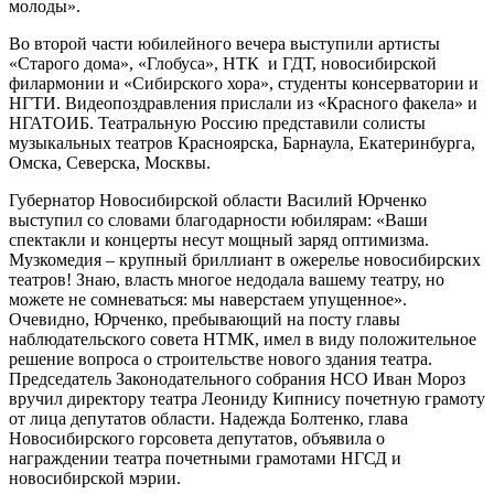
молоды».
Во второй части юбилейного вечера выступили артисты
«Старого дома», «Глобуса», НТК и ГДТ, новосибирской
филармонии и «Сибирского хора», студенты консерватории и
НГТИ. Видеопоздравления прислали из «Красного факела» и
НГАТОИБ. Театральную Россию представили солисты
музыкальных театров Красноярска, Барнаула, Екатеринбурга,
Омска, Северска, Москвы.
Губернатор Новосибирской области Василий Юрченко
выступил со словами благодарности юбилярам: «Ваши
спектакли и концерты несут мощный заряд оптимизма.
Музкомедия – крупный бриллиант в ожерелье новосибирских
театров! Знаю, власть многое недодала вашему театру, но
можете не сомневаться: мы наверстаем упущенное».
Очевидно, Юрченко, пребывающий на посту главы
наблюдательского совета НТМК, имел в виду положительное
решение вопроса о строительстве нового здания театра.
Председатель Законодательного собрания НСО Иван Мороз
вручил директору театра Леониду Кипнису почетную грамоту
от лица депутатов области. Надежда Болтенко, глава
Новосибирского горсовета депутатов, объявила о
награждении театра почетными грамотами НГСД и
новосибирской мэрии.