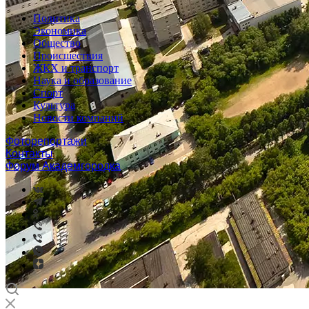
Политика
Экономика
Общество
Происшествия
ЖКХ и транспорт
Наука и образование
Спорт
Культура
Новости компаний
Фоторепортажи
Контакты
Форум Академгородка