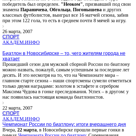
победитель был определен.
"Неоком"
, призвавший под свои
знамена
Параничева
,
Обгольца
,
Погонышева
и других
классных футболистов, выиграл все 16 матчей сезона, забив
при этом 122 гола, то есть в среднем почти 8 мячей за игру.
26 марта, 2007
СПОРТ
АКАДЕМ.ИНФО
Биатлон в Новосибирске – то, чего жителям города не
хватает
Прошедший сезон для мужской сборной России по биатлону
можно назвать, пожалуй, самым успешным за последние лет
десять. И это несмотря на то, что на Чемпионате мира –
главном старте сезона – наши спортсмены сумели отметиться
только двумя наградами: золотом в эстафете и серебром
Максима Чудова в гонке преследования. Успех – в другом: у
нас появилась настоящая команда биатлонистов.
22 марта, 2007
СПОРТ
АКАДЕМ.ИНФО
Чемпионат России по биатлону: итоги вчерашнего дня
Вчера,
22 марта
, в Новосибирске прошли первые гонки в
рамках
Чемпионата России по биатлону
. Соревнования