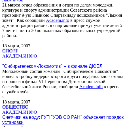
21 марта
отдел образования и отдел по делам молодежи,
культуре и спорту администрации Советского района
проводит 9-ую Зимнюю Спартакиаду дошкольников "Лыжня
зовет". Как сообщили
Academ.info
в пресс-службе
администрации района, в спартакиаде примут участие дети 5-
7 лет из почти 20 дошкольных образовательных учреждений
района.
18 марта, 2007
СПОРТ
АКАДЕМ.ИНФО
"Сибирьтелеком-Локомотив" – в финале ДЮБЛ
Молодежный состав команды "Сибирьтелеком-Локомотив"
вошел в тройку лидеров второго круга полуфинального этапа
и прошел в финал VI Первенства Детско-юношеской
баскетбольной лиги России, сообщили
Academ.info
в пресс-
службе клуба.
18 марта, 2007
ОБЩЕСТВО
АКАДЕМ.ИНФО
Счетчики на воду: ГУП "УЭВ СО РАН" объясняет порядок
установки