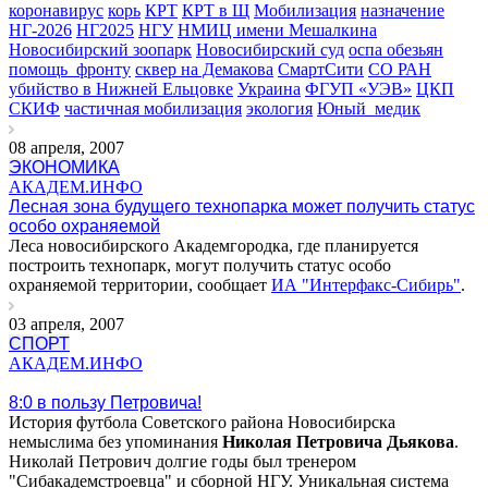
коронавирус
корь
КРТ
КРТ в Щ
Мобилизация
назначение
НГ-2026
НГ2025
НГУ
НМИЦ имени Мешалкина
Новосибирский зоопарк
Новосибирский суд
оспа обезьян
помощь_фронту
сквер на Демакова
СмартСити
СО РАН
убийство в Нижней Ельцовке
Украина
ФГУП «УЭВ»
ЦКП
СКИФ
частичная мобилизация
экология
Юный_медик
08 апреля, 2007
ЭКОНОМИКА
АКАДЕМ.ИНФО
Лесная зона будущего технопарка может получить статус
особо охраняемой
Леса новосибирского Академгородка, где планируется
построить технопарк, могут получить статус особо
охраняемой территории, сообщает
ИА "Интерфакс-Сибирь"
.
03 апреля, 2007
СПОРТ
АКАДЕМ.ИНФО
8:0 в пользу Петровича!
История футбола Советского района Новосибирска
немыслима без упоминания
Николая Петровича Дьякова
.
Николай Петрович долгие годы был тренером
"Сибакадемстроевца" и сборной НГУ. Уникальная система