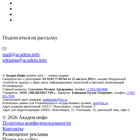
Подписаться на рассылку
mail@academ.info
reklama@academ.info
© Академ.Инфо
(academ.info) — сетевое издание.
Свидетельство о регистрации
ЭЛ №ФС77-85764 от 25 августа 2023 г.
выдано Федеральной
службой по надзору в сфере связи, информационных технологий и массовых коммуникаций
(Роскомнадзор).
Главный редактор:
Сысолина Полина Эдуардовна
, телефон
+7-913-760-0689
Учредитель:
ООО «МЕДИАРЕСУРС»
. Директор:
Байжанов Ерлан Омарович
, телефон
+7-913
915-7036
Электронный адрес редакции:
academinfo@list.ru
Контактные данные для Роскомнадзора и государственных органов:
irex@list.ru
Адрес редакции фактический: 630117, Новосибирск, улица Полевая, 3
Адрес для корреспонденции: 630055, Новосибирск, ул. Разъездная, 10, цокольный этаж, офис 5.
© 2026 Академ.инфо
Политика конфиденциальности
Контакты
Размещение рекламы
Поиск по сайту