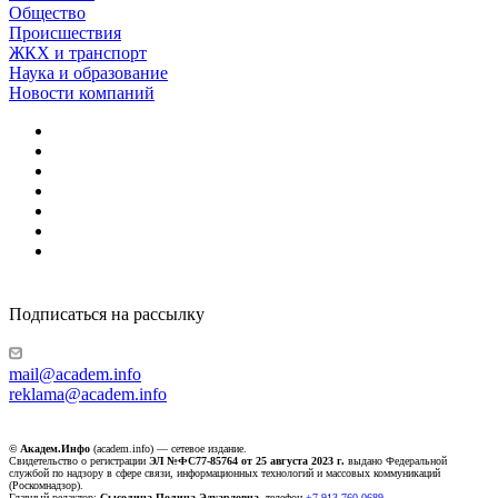
Общество
Происшествия
ЖКХ и транспорт
Наука и образование
Новости компаний
Подписаться на рассылку
mail@academ.info
reklama@academ.info
© Академ.Инфо
(academ.info) — сетевое издание.
Свидетельство о регистрации
ЭЛ №ФС77-85764 от 25 августа 2023 г.
выдано Федеральной
службой по надзору в сфере связи, информационных технологий и массовых коммуникаций
(Роскомнадзор).
Главный редактор:
Сысолина Полина Эдуардовна
, телефон
+7-913-760-0689